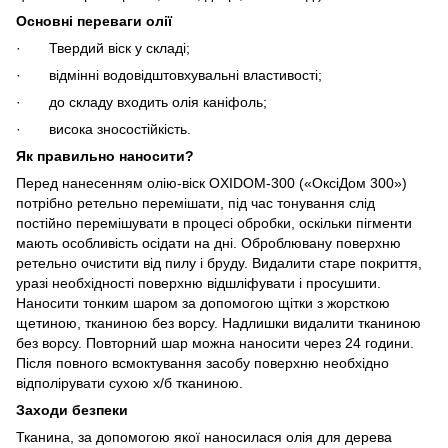
Основні переваги олії
· Твердий віск у складі;
· відмінні водовідштовхувальні властивості;
· до складу входить олія каніфоль;
· висока зносостійкість.
Як правильно наносити?
Перед нанесенням олію-віск OXIDOM-300 («ОксіДом 300»)
потрібно ретельно перемішати, під час тонування слід
постійно перемішувати в процесі обробки, оскільки пігменти
мають особливість осідати на дні. Оброблювану поверхню
ретельно очистити від пилу і бруду. Видалити старе покриття,
уразі необхідності поверхню відшліфувати і просушити.
Наносити тонким шаром за допомогою щітки з жорсткою
щетиною, тканиною без ворсу. Надлишки видалити тканиною
без ворсу. Повторний шар можна наносити через 24 години.
Після повного всмоктування засобу поверхню необхідно
відполірувати сухою х/б тканиною.
Заходи безпеки
Тканина, за допомогою якої наносилася олія для дерева