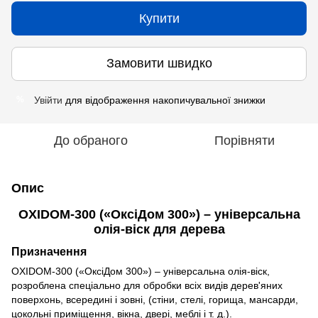
Купити
Замовити швидко
Увійти
для відображення накопичувальної знижки
%
До обраного
Порівняти
Опис
OXIDOM-300 («ОксіДом 300») – універсальна
олія-віск для дерева
Призначення
OXIDOM-300 («ОксіДом 300») – універсальна олія-віск,
розроблена спеціально для обробки всіх видів дерев'яних
поверхонь, всередині і зовні, (стіни, стелі, горища, мансарди,
цокольні приміщення, вікна, двері, меблі і т. д.).