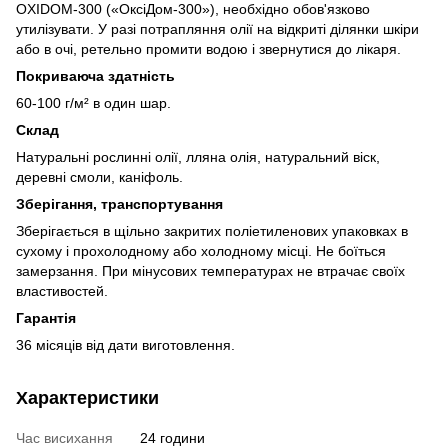
OXIDOM-300 («ОксіДом-300»), необхідно обов'язково
утилізувати. У разі потрапляння олії на відкриті ділянки шкіри
або в очі, ретельно промити водою і звернутися до лікаря.
Покриваюча здатність
60-100 г/м² в один шар.
Склад
Натуральні рослинні олії, лляна олія, натуральний віск,
деревні смоли, каніфоль.
Зберігання, транспортування
Зберігається в щільно закритих поліетиленових упаковках в
сухому і прохолодному або холодному місці. Не боїться
замерзання. При мінусових температурах не втрачає своїх
властивостей.
Гарантія
36 місяців від дати виготовлення.
Характеристики
Час висихання
24 години