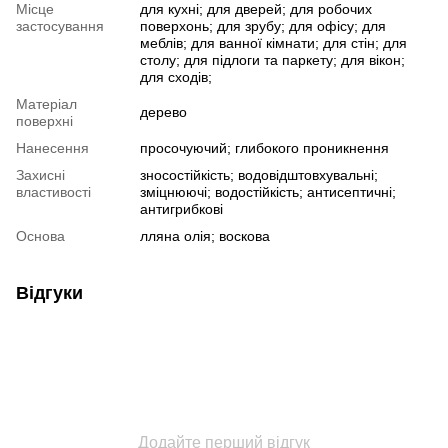
Місце
для кухні; для дверей; для робочих
застосування
поверхонь; для зрубу; для офісу; для
меблів; для ванної кімнати; для стін; для
столу; для підлоги та паркету; для вікон;
для сходів;
Матеріал
дерево
поверхні
Нанесення
просочуючий; глибокого проникнення
Захисні
зносостійкість; водовідштовхувальні;
властивості
зміцнюючі; водостійкість; антисептичні;
антигрибкові
Основа
лляна олія; воскова
Відгуки
Додайте перший відгук