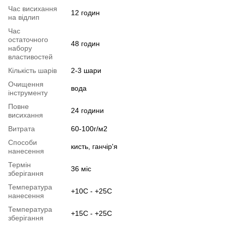
Час висихання
12 годин
на відлип
Час
остаточного
48 годин
набору
властивостей
Кількість шарів
2-3 шари
Очищення
вода
інструменту
Повне
24 години
висихання
Витрата
60-100г/м2
Способи
кисть, ганчір'я
нанесення
Термін
36 міс
зберігання
Температура
+10C - +25C
нанесення
Температура
+15C - +25C
зберігання