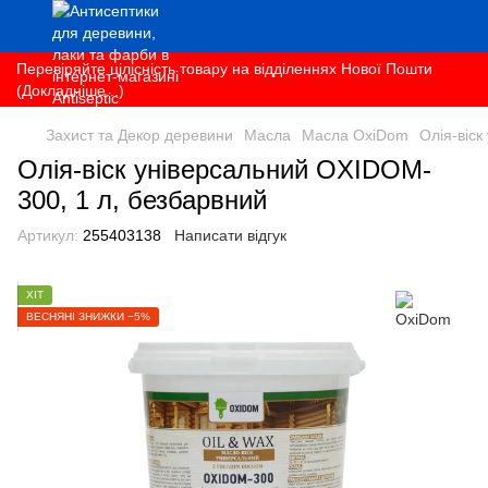
Перевіряйте цілісність товару на відділеннях Нової Пошти
(Докладніше...)
Захист та Декор деревини
Масла
Масла OxiDom
Олія-віс
Олія-віск універсальний OXIDOM-
300, 1 л, безбарвний
Артикул:
255403138
Написати відгук
ХІТ
ВЕСНЯНІ ЗНИЖКИ −5%