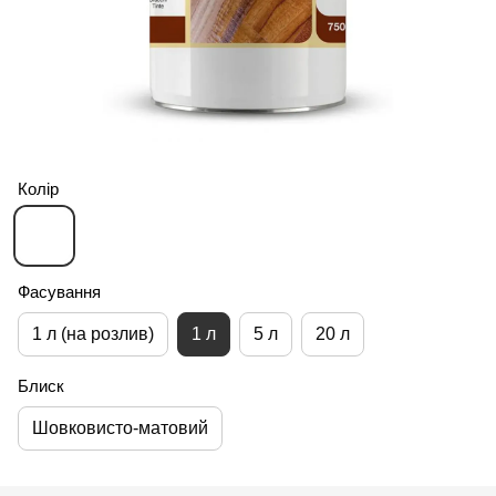
Колір
Фасування
1 л (на розлив)
1 л
5 л
20 л
Блиск
Шовковисто-матовий