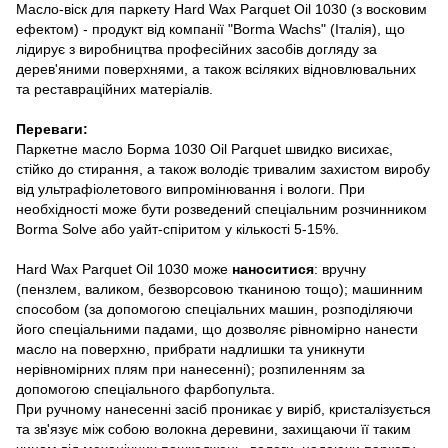
Масло-віск для паркету Hard Wax Parquet Oil 1030 (з восковим
ефектом) - продукт від компанії "Borma Wachs" (Італія), що
лідирує з виробництва професійних засобів догляду за
дерев'яними поверхнями, а також всіляких відновлювальних
та реставраційних матеріалів.
Переваги:
Паркетне масло Борма 1030 Oil Parquet швидко висихає,
стійко до стирання, а також володіє тривалим захистом виробу
від ультрафіолетового випромінювання і вологи. При
необхідності може бути розведений спеціальним розчинником
Borma Solve або уайт-спіритом у кількості 5-15%.
Hard Wax Parquet Oil 1030 може
наноситися
: вручну
(пензлем, валиком, безворсовою тканиною тощо); машинним
способом (за допомогою спеціальних машин, розподіляючи
його спеціальними падами, що дозволяє рівномірно нанести
масло на поверхню, прибрати надлишки та уникнути
нерівномірних плям при нанесенні); розпиленням за
допомогою спеціального фарбопульта.
При ручному нанесенні засіб проникає у виріб, кристалізується
та зв'язує між собою волокна деревини, захищаючи її таким