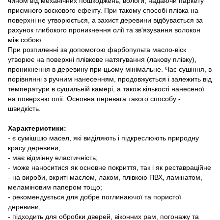
чином від механічних пошкоджень, вологи, надаючи паркету
приємного воскового ефекту. При такому способі плівка на
поверхні не утворюється, а захист деревини відбувається за
рахунок глибокого проникнення олії та зв'язування волокон
між собою.
При розпиленні за допомогою фарбопульта масло-віск
утворює на поверхні плівкове натягування (лакову плівку),
проникнення в деревину при цьому мінімальне. Час сушіння, в
порівнянні з ручним нанесенням, продовжується і залежить від
температури в сушильній камері, а також кількості нанесеної
на поверхню олії. Основна перевага такого способу -
швидкість.
Характеристики:
- є сумішшю масел, які виділяють і підкреслюють природну
красу деревини;
- має відмінну еластичність;
- може наноситися як основне покриття, так і як реставраційне
- на вироби, вкриті маслом, лаком, плівкою ПВХ, ламінатом,
меламіновим папером тощо;
- рекомендується для добре поглинаючої та пористої
деревини;
- підходить для обробки дверей, віконних рам, погонажу та