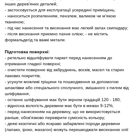
інших дерев'яних деталей;
- застосовується для експлуатації усередині приміщень;
- наноситься розпиленням, пензлем, валиком чи м'якою
тканиною;
- під час нанесення та висихання має легкий запах скипидару;
- після висихання приємно пахне олією; - не містить
формальдегід та важкі метали.
Підготовка поверхні:
- ретельно відшліфувати паркет перед нанесенням до
отримання гладкої поверхні;
- очистити поверхню від забруднень, восків, масел та старих
лакових покриттів;
- усунути можливі тріщини та пошкодження за допомогою
шпаклівки або спеціального сполучного, змішаного з пилом від
шліфування;
- останнє шліфування має бути зерном градацій 120 - 180;
- відносна вологість деревини має бути в межах 9-12%;
- перед нанесенням на деревину, що не використовується
раніше, обов'язково перевірити сумісність кольору;
- деякі екзотичні або яскраво забарвлені породи деревини
(лапако, іроко, махагон) можуть перешкоджати висиханню олії