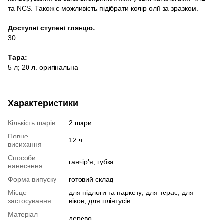
та NCS. Також є можливість підібрати колір олії за зразком.
Доступні ступені глянцю:
30
Тара:
5 л; 20 л. оригінальна
Характеристики
Кількість шарів
2 шари
Повне
12 ч.
висихання
Способи
ганчір'я, губка
нанесення
Форма випуску
готовий склад
Місце
для підлоги та паркету; для терас; для
застосування
вікон; для плінтусів
Матеріал
дерево