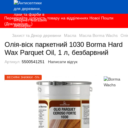
Перевіряйте цілісність товару на відділеннях Нової Пошти
(Докладніше...)
Захист та Декор деревини
Масла
Масла Borma Wachs
Олі
Олія-віск паркетний 1030 Borma Hard
Wax Parquet Oil, 1 л, безбарвний
Артикул:
5500541251
Написати відгук
ВЕСНЯНІ ЗНИЖКИ −5%