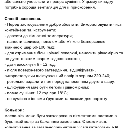
або сильно уповільнити процес сушіння. У цьому випадку
потрібна хороша вентиляція для її прискорення.
Спосіб нанесення:
- Перед застосуванням добре збовтати. Використовувати чисті
контейнери та інструменти;
- довести до кімнатної температури;
- нанести валиком, пензлем або м'якою безворсовою
тканиною шар 60-100 г/м2;
- для отримання більш рівної поверхні, наносити рівномірно та
не дуже товстим шаром вздовж волокон;
- дати висохнути 6 - 12 год.
- після поверхневого затвердіння, відшліфувати,
використовуючи шліфувальний папір із зерном 220-240;
- ретельно видалити пил перед нанесенням другого шару.
- шліфування має бути легким і рівномірним;
- повне сушіння: 12 год при 18°C;
- не сумісна з іншими ґрунтами та лаками для паркету.
Кольори:
масло-віск може бути заколерована пігментними пастами в
будь-який колір за бажанням замовника. Є можливість
кольорування за загальноприйнятими у світі каталогами RAL