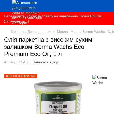
Перевіряйте цілісність товару на відділеннях Нової Пошти
(Докладніше...)
Захист та Декор деревини
Масла
Масла Borma Wachs
Олі
Олія паркетна з високим сухим
залишком Borma Wachs Eco
Premium Eco Oil, 1 л
Артикул:
39450
Написати відгук
ВЕСНЯНІ ЗНИЖКИ −5%