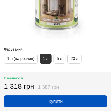
Фасування
1 л (на розлив)
1 л
5 л
20 л
В наявності
1 318 грн
1 387 грн
Купити