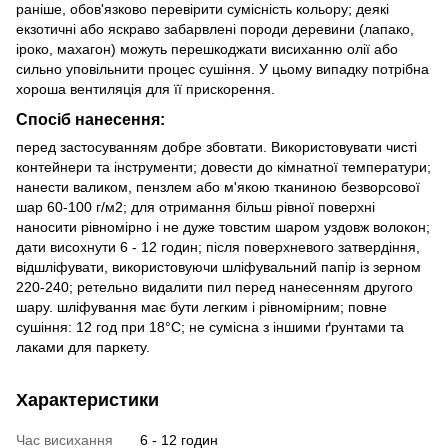
раніше, обов'язково перевірити сумісність кольору; деякі
екзотичні або яскраво забарвлені породи деревини (лапако,
іроко, махагон) можуть перешкоджати висиханню олії або
сильно уповільнити процес сушіння. У цьому випадку потрібна
хороша вентиляція для її прискорення.
Спосіб нанесення:
перед застосуванням добре збовтати. Використовувати чисті
контейнери та інструменти; довести до кімнатної температури;
нанести валиком, пензлем або м'якою тканиною безворсової
шар 60-100 г/м2; для отримання більш рівної поверхні
наносити рівномірно і не дуже товстим шаром уздовж волокон;
дати висохнути 6 - 12 годин; після поверхневого затвердіння,
відшліфувати, використовуючи шліфувальний папір із зерном
220-240; ретельно видалити пил перед нанесенням другого
шару. шліфування має бути легким і рівномірним; повне
сушіння: 12 год при 18°C; не сумісна з іншими ґрунтами та
лаками для паркету.
Характеристики
Час висихання
6 - 12 годин