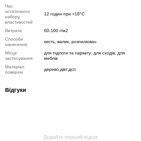
Час
остаточного
12 годин при +18°C
набору
властивостей
Витрата
60-100 г/м2
Способи
кисть, валик, розпилювач
нанесення
Місце
для підлоги та паркету; для сходів; для
застосування
меблів
Матеріал
дерево;двп;дсп
поверхні
Відгуки
Додайте перший відгук