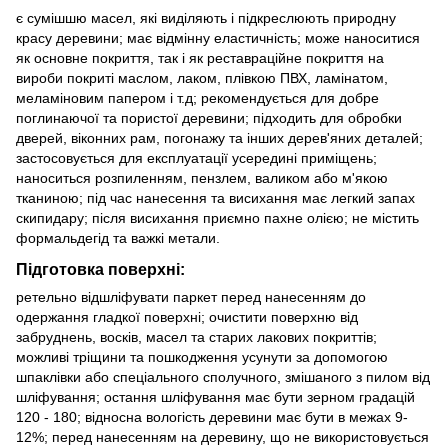
є сумішшю масел, які виділяють і підкреслюють природну
красу деревини; має відмінну еластичність; може наноситися
як основне покриття, так і як реставраційне покриття на
вироби покриті маслом, лаком, плівкою ПВХ, ламінатом,
меламіновим папером і т.д; рекомендується для добре
поглинаючої та пористої деревини; підходить для обробки
дверей, віконних рам, погонажу та інших дерев'яних деталей;
застосовується для експлуатації усередині приміщень;
наноситься розпиленням, пензлем, валиком або м'якою
тканиною; під час нанесення та висихання має легкий запах
скипидару; після висихання приємно пахне олією; не містить
формальдегід та важкі метали.
Підготовка поверхні:
ретельно відшліфувати паркет перед нанесенням до
одержання гладкої поверхні; очистити поверхню від
забруднень, восків, масел та старих лакових покриттів;
можливі тріщини та пошкодження усунути за допомогою
шпаклівки або спеціального сполучного, змішаного з пилом від
шліфування; остання шліфування має бути зерном градацій
120 - 180; відносна вологість деревини має бути в межах 9-
12%; перед нанесенням на деревину, що не використовується