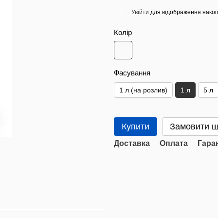
Увійти
для відображення накоп
%
Колір
Фасування
1 л (на розлив)
1 л
5 л
Купити
Замовити 
Доставка
Оплата
Гара