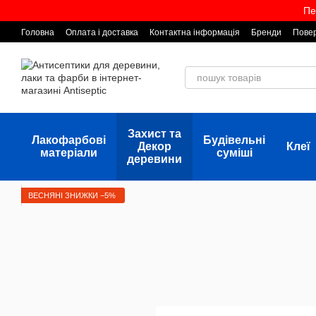
Перейти до основного контенту
Пе
Головна
Оплата і доставка
Контактна інформація
Бренди
Повер
Захист та
Лакофарбові
Будівельні
Декор
Клеї
матеріали
суміші
деревини
ВЕСНЯНІ ЗНИЖКИ −5%