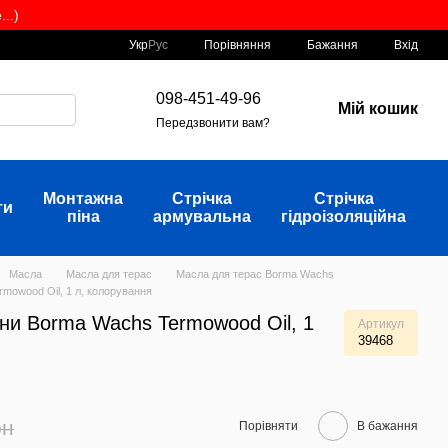
..)
Порівняння
Укр
Рус
Бажання
Вхід
098-451-49-96
Мій кошик
Передзвонити вам?
Монтажна
Стрічка
Стрічка
ти
піна
армувальна
гідроізоляційна
Масла
Масла для терас
Масла для терас Borma Wachs
mowood Oil, 1 л, колорування
ни Borma Wachs Termowood Oil, 1
Артикул
39468
рн
Порівняти
В бажання