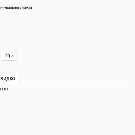
ичувальної знижки
20 л
швидко
нтія