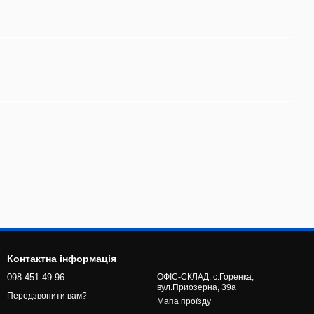
Контактна інформація
098-451-49-96
ОФІС-СКЛАД: с.Горенка,
вул.Приозерна, 39а
Передзвонити вам?
Мапа проїзду