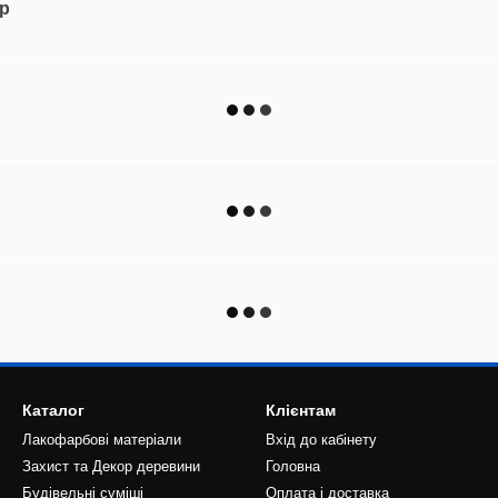
ар
Каталог
Клієнтам
Лакофарбові матеріали
Вхід до кабінету
Захист та Декор деревини
Головна
Будівельні суміші
Оплата і доставка