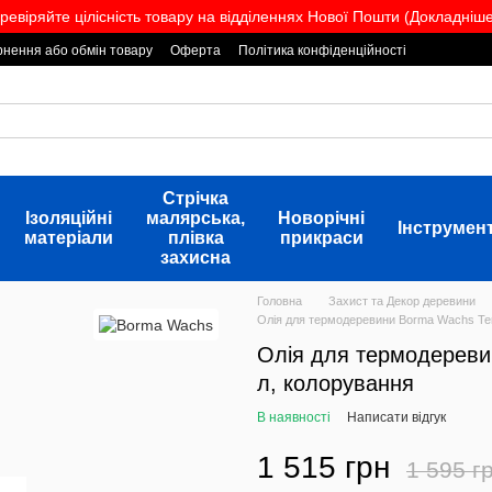
ревіряйте цілісність товару на відділеннях Нової Пошти (Докладніше.
нення або обмін товару
Оферта
Політика конфіденційності
Стрічка
Ізоляційні
малярська,
Новорічні
Інструмен
матеріали
плівка
прикраси
захисна
Головна
Захист та Декор деревини
Олія для термодеревини Borma Wachs Ter
Олія для термодереви
л, колорування
В наявності
Написати відгук
1 515 грн
1 595 г