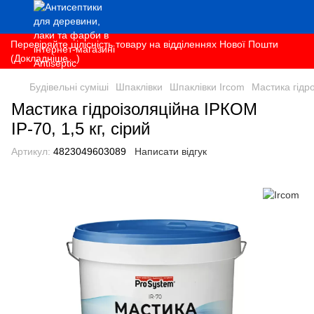
Перевіряйте цілісність товару на відділеннях Нової Пошти
(Докладніше...)
Будівельні суміші
Шпаклівки
Шпаклівки Ircom
Мастика гідро
Мастика гідроізоляційна ІРКОМ
ІР-70, 1,5 кг, сірий
Артикул:
4823049603089
Написати відгук