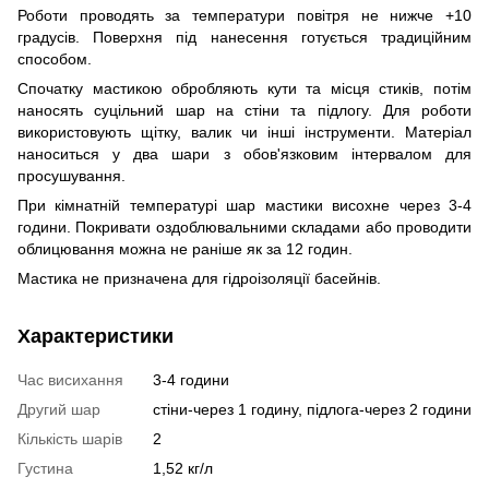
Роботи проводять за температури повітря не нижче +10
градусів. Поверхня під нанесення готується традиційним
способом.
Спочатку мастикою обробляють кути та місця стиків, потім
наносять суцільний шар на стіни та підлогу. Для роботи
використовують щітку, валик чи інші інструменти. Матеріал
наноситься у два шари з обов'язковим інтервалом для
просушування.
При кімнатній температурі шар мастики висохне через 3-4
години. Покривати оздоблювальними складами або проводити
облицювання можна не раніше як за 12 годин.
Мастика не призначена для гідроізоляції басейнів.
Характеристики
Час висихання
3-4 години
Другий шар
стіни-через 1 годину, підлога-через 2 години
Кількість шарів
2
Густина
1,52 кг/л