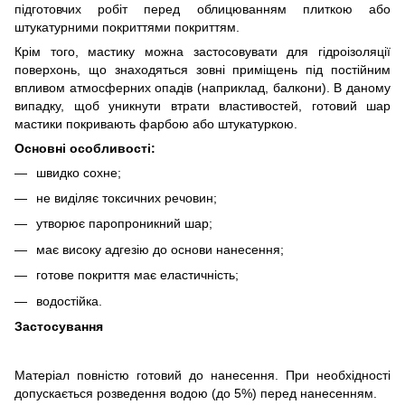
підготовчих робіт перед облицюванням плиткою або
штукатурними покриттями покриттям.
Крім того, мастику можна застосовувати для гідроізоляції
поверхонь, що знаходяться зовні приміщень під постійним
впливом атмосферних опадів (наприклад, балкони). В даному
випадку, щоб уникнути втрати властивостей, готовий шар
мастики покривають фарбою або штукатуркою.
Основні особливості:
швидко сохне;
не виділяє токсичних речовин;
утворює паропроникний шар;
має високу адгезію до основи нанесення;
готове покриття має еластичність;
водостійка.
Застосування
Матеріал повністю готовий до нанесення. При необхідності
допускається розведення водою (до 5%) перед нанесенням.