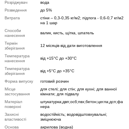
Розріджувач
вода
Розведення
до 5%
Витрата
стіни – 0,3-0,35 кг/м2; підлога - 0,6-0,7 кг/м2
на 1 шар
Способи
валик, кисть, щітка, шпатель
нанесення
Термін
12 місяців від дати виготовлення
зберігання
Температура
від +15°С до +30°С
нанесення
Температура
від +5°С до +35°С
зберігання
Форма випуску
готовий розчин
Місце
для стелі; для стін; для кухні; для ванної
застосування
кімнати; для підвалу
Матеріал
штукатурка;двп;осб;пвх;бетон;цегла;дсп;фа
поверхні
нера
Захисні
водостійкість; водовідштовхувальні;
властивості
зміцнююча
Основа
акрилова (водна)