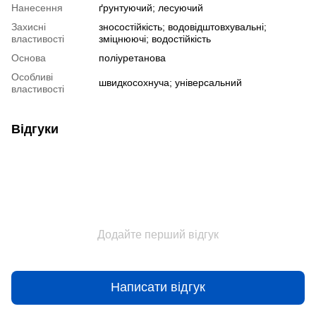
Нанесення
ґрунтуючий; лесуючий
Захисні
зносостійкість; водовідштовхувальні;
властивості
зміцнюючі; водостійкість
Основа
поліуретанова
Особливі
швидкосохнуча; універсальний
властивості
Відгуки
Додайте перший відгук
Написати відгук