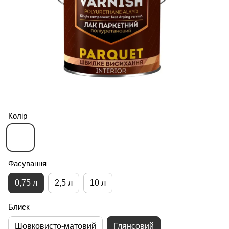
Колір
Фасування
0,75 л
2,5 л
10 л
Блиск
Шовковисто-матовий
Глянсовий