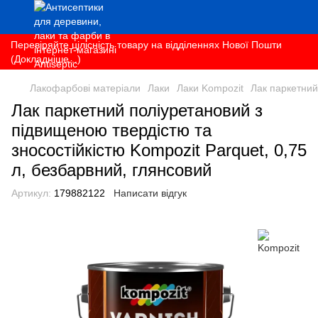
Перевіряйте цілісність товару на відділеннях Нової Пошти
(Докладніше...)
Лакофарбові матеріали
Лаки
Лаки Kompozit
Лак паркетний
Лак паркетний поліуретановий з
підвищеною твердістю та
зносостійкістю Kompozit Parquet, 0,75
л, безбарвний, глянсовий
Артикул:
179882122
Написати відгук