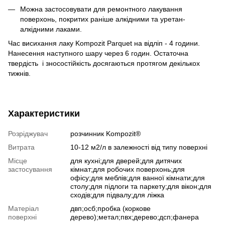
Можна застосовувати для ремонтного лакування
поверхонь, покритих раніше алкідними та уретан-
алкідними лаками.
Час висихання лаку Kompozit Parquet на відліп - 4 години.
Нанесення наступного шару через 6 годин. Остаточна
твердість і зносостійкість досягаються протягом декількох
тижнів.
Характеристики
Розріджувач
розчинник Kompozit®
Витрата
10-12 м2/л в залежності від типу поверхні
Місце
для кухні;для дверей;для дитячих
застосування
кімнат;для робочих поверхонь;для
офісу;для меблів;для ванної кімнати;для
столу;для підлоги та паркету;для вікон;для
сходів;для підвалу;для ліжка
Матеріал
двп;осб;пробка (коркове
поверхні
дерево);метал;пвх;дерево;дсп;фанера