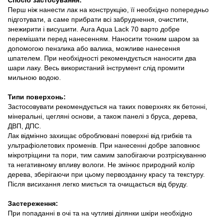
Спосіб застосування:
Перш ніж нанести лак на конструкцію, її необхідно попередньо
підготувати, а саме прибрати всі забруднення, очистити,
знежирити і висушити. Aura Aqua Lack 70 варто добре
перемішати перед нанесенням. Наносити тонким шаром за
допомогою пензлика або валика, можливе нанесення
шпателем. При необхідності рекомендується наносити два
шари лаку. Весь використаний інструмент слід промити
мильною водою.
Типи поверхонь:
Застосовувати рекомендується на таких поверхнях як бетонні,
мінеральні, цегляні основи, а також панелі з бруса, дерева,
ДВП, ДПС.
Лак відмінно захищає оброблювані поверхні від грибків та
ультрафіолетових променів. При нанесенні добре заповнює
мікротріщини та пори, тим самим запобігаючи розтріскуванню
та негативному впливу вологи. Не змінює природний колір
дерева, зберігаючи при цьому первозданну красу та текстуру.
Після висихання легко миється та очищається від бруду.
Застереження:
При попаданні в очі та на чутливі ділянки шкіри необхідно