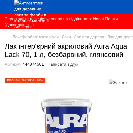
Перевіряйте цілісність товару на відділеннях Нової Пошти
(Докладніше...)
Лакофарбові матеріали
Лаки
Лак для дерева
Лак для дере
Лак інтер'єрний акриловий Aura Aqua
Lack 70, 1 л, безбарвний, глянсовий
Артикул:
444974581
Написати відгук
ВЕСНЯНІ ЗНИЖКИ −20%