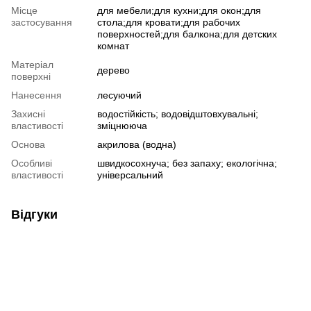
Місце
для мебели;для кухни;для окон;для
застосування
стола;для кровати;для рабочих
поверхностей;для балкона;для детских
комнат
Матеріал
дерево
поверхні
Нанесення
лесуючий
Захисні
водостійкість; водовідштовхувальні;
властивості
зміцнююча
Основа
акрилова (водна)
Особливі
швидкосохнуча; без запаху; екологічна;
властивості
універсальний
Відгуки