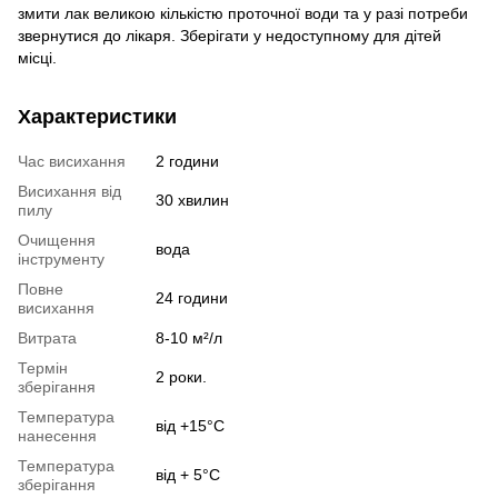
змити лак великою кількістю проточної води та у разі потреби
звернутися до лікаря. Зберігати у недоступному для дітей
місці.
Характеристики
Час висихання
2 години
Висихання від
30 хвилин
пилу
Очищення
вода
інструменту
Повне
24 години
висихання
Витрата
8-10 м²/л
Термін
2 роки.
зберігання
Температура
від +15°С
нанесення
Температура
від + 5°С
зберігання