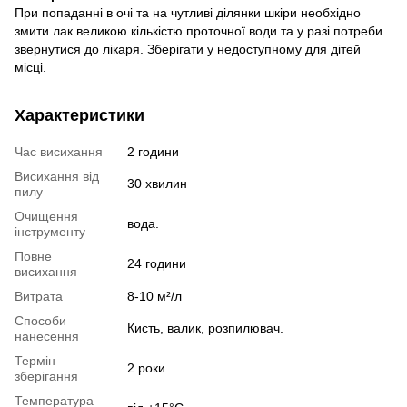
При попаданні в очі та на чутливі ділянки шкіри необхідно
змити лак великою кількістю проточної води та у разі потреби
звернутися до лікаря. Зберігати у недоступному для дітей
місці.
Характеристики
Час висихання
2 години
Висихання від
30 хвилин
пилу
Очищення
вода.
інструменту
Повне
24 години
висихання
Витрата
8-10 м²/л
Способи
Кисть, валик, розпилювач.
нанесення
Термін
2 роки.
зберігання
Температура