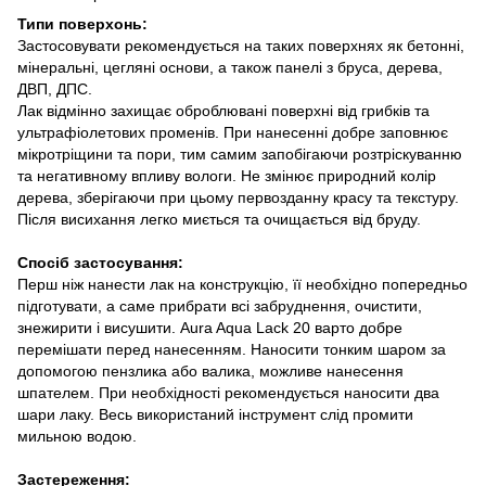
Типи поверхонь:
Застосовувати рекомендується на таких поверхнях як бетонні,
мінеральні, цегляні основи, а також панелі з бруса, дерева,
ДВП, ДПС.
Лак відмінно захищає оброблювані поверхні від грибків та
ультрафіолетових променів. При нанесенні добре заповнює
мікротріщини та пори, тим самим запобігаючи розтріскуванню
та негативному впливу вологи. Не змінює природний колір
дерева, зберігаючи при цьому первозданну красу та текстуру.
Після висихання легко миється та очищається від бруду.
Спосіб застосування:
Перш ніж нанести лак на конструкцію, її необхідно попередньо
підготувати, а саме прибрати всі забруднення, очистити,
знежирити і висушити. Aura Aqua Lack 20 варто добре
перемішати перед нанесенням. Наносити тонким шаром за
допомогою пензлика або валика, можливе нанесення
шпателем. При необхідності рекомендується наносити два
шари лаку. Весь використаний інструмент слід промити
мильною водою.
Застереження: