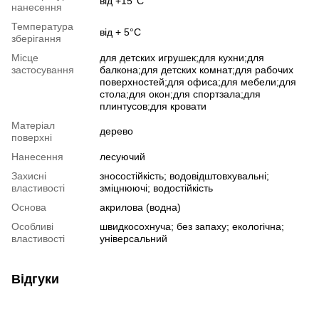
від +15°С
нанесення
Температура
від + 5°С
зберігання
Місце
для детских игрушек;для кухни;для
застосування
балкона;для детских комнат;для рабочих
поверхностей;для офиса;для мебели;для
стола;для окон;для спортзала;для
плинтусов;для кровати
Матеріал
дерево
поверхні
Нанесення
лесуючий
Захисні
зносостійкість; водовідштовхувальні;
властивості
зміцнюючі; водостійкість
Основа
акрилова (водна)
Особливі
швидкосохнуча; без запаху; екологічна;
властивості
універсальний
Відгуки