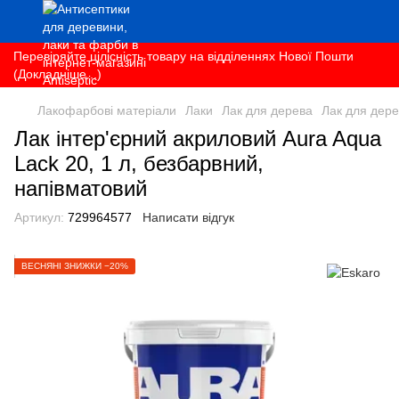
Перевіряйте цілісність товару на відділеннях Нової Пошти
(Докладніше...)
Лакофарбові матеріали
Лаки
Лак для дерева
Лак для дере
Лак інтер'єрний акриловий Aura Aqua
Lack 20, 1 л, безбарвний,
напівматовий
Артикул:
729964577
Написати відгук
ВЕСНЯНІ ЗНИЖКИ −20%