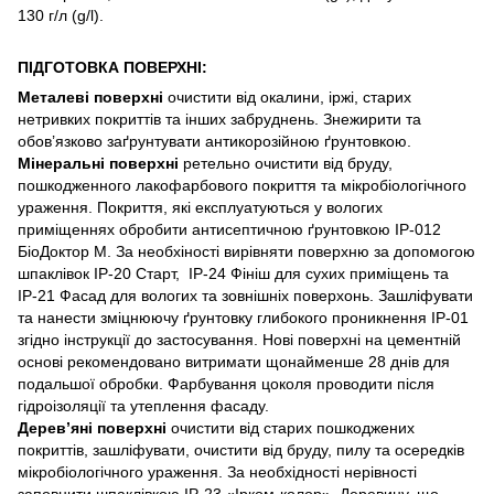
130 г/л (g/l).
ПІДГОТОВКА ПОВЕРХНІ:
Металеві поверхні
очистити від окалини, іржі, старих
нетривких покриттів та інших забруднень. Знежирити та
обов’язково заґрунтувати антикорозійною ґрунтовкою.
Мінеральні поверхні
ретельно очистити від бруду,
пошкодженного лакофарбового покриття та мікробіологічного
ураження. Покриття, які експлуатуються у вологих
приміщеннях обробити антисептичною ґрунтовкою ІР-012
БіоДоктор М. За необхіності вирівняти поверхню за допомогою
шпаклівок IP-20 Старт, IP-24 Фініш для сухих приміщень та
ІР-21 Фасад для вологих та зовнішніх поверхонь. Зашліфувати
та нанести зміцнюючу ґрунтовку глибокого проникнення IP-01
згідно інструкції до застосування. Нові поверхні на цементній
основі рекомендовано витримати щонайменше 28 днів для
подальшої обробки. Фарбування цоколя проводити після
гідроізоляції та утеплення фасаду.
Дерев’яні поверхні
очистити від старих пошкоджених
покриттів, зашліфувати, очистити від бруду, пилу та осередків
мікробіологічного ураження. За необхідності нерівності
заповнити шпаклівкою ІР-23 «Ірком-колор». Деревину, що