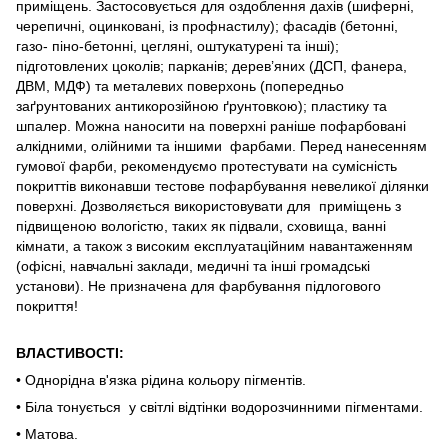
приміщень. Застосовується для оздоблення дахів (шиферні,
черепичні, оцинковані, із профнастилу); фасадів (бетонні,
газо- піно-бетонні, цегляні, оштукатурені та інші);
підготовлених цоколів; парканів; дерев’яних (ДСП, фанера,
ДВМ, МДФ) та металевих поверхонь (попередньо
заґрунтованих антикорозійною ґрунтовкою); пластику та
шпалер. Можна наносити на поверхні раніше пофарбовані
алкідними, олійними та іншими фарбами. Перед нанесенням
гумової фарби, рекомендуємо протестувати на сумісність
покриттів виконавши тестове пофарбування невеликої ділянки
поверхні. Дозволяється використовувати для приміщень з
підвищеною вологістю, таких як підвали, сховища, ванні
кімнати, а також з високим експлуатаційним навантаженням
(офісні, навчальні заклади, медичні та інші громадські
установи). Не призначена для фарбування підлогового
покриття!
ВЛАСТИВОСТІ:
• Однорідна в'язка рідина кольору пігментів.
• Біла тонується у світлі відтінки водорозчинними пігментами.
• Матова.