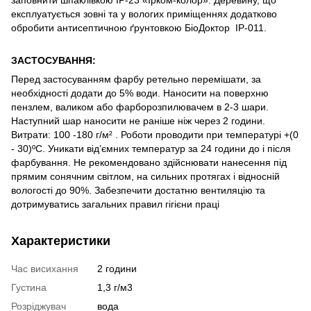
експлуатується зовні та у вологих приміщеннях додатково
обробити антисептичною ґрунтовкою БіоДоктор ІР-011.
ЗАСТОСУВАННЯ:
Перед застосуванням фарбу ретельно перемішати, за
необхідності додати до 5% води. Наносити на поверхню
пензлем, валиком або фарборозпилювачем в 2-3 шари.
Наступний шар наносити не раніше ніж через 2 години.
Витрати: 100 -180 г/м² . Роботи проводити при температурі +(0
- 30)ºС. Уникати від’ємних температур за 24 години до і після
фарбування. Не рекомендовано здійснювати нанесення під
прямим сонячним світлом, на сильних протягах і відносній
вологості до 90%. Забезпечити достатню вентиляцію та
дотримуватись загальних правил гігієни праці
Характеристики
Час висихання
2 години
Густина
1,3 г/м3
Розріджувач
вода