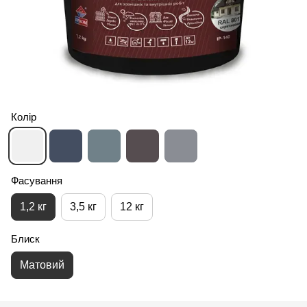
Колір
Фасування
1,2 кг
3,5 кг
12 кг
Блиск
Матовий