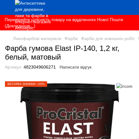
Перевіряйте цілісність товару на відділеннях Нової Пошти
(Докладніше...)
Лакофарбові матеріали
Фарби
Фарби для зовнішніх робіт
Фарба гумова Elast ІР-140, 1,2 кг,
белый, матовый
Артикул:
4823049606271
Написати відгук
ВЕСНЯНІ ЗНИЖКИ −20%