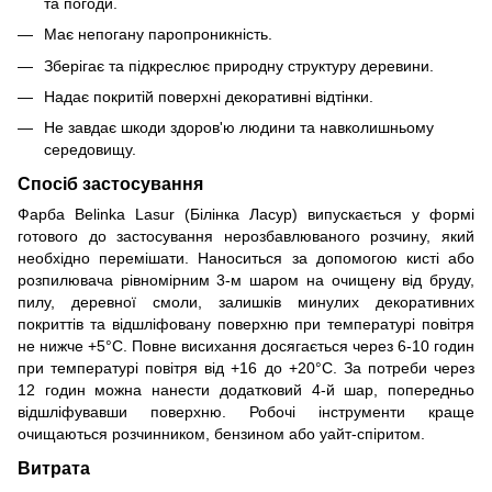
та погоди.
Має непогану паропроникність.
Зберігає та підкреслює природну структуру деревини.
Надає покритій поверхні декоративні відтінки.
Не завдає шкоди здоров'ю людини та навколишньому
середовищу.
Спосіб застосування
Фарба Belinka Lasur (Білінка Ласур) випускається у формі
готового до застосування нерозбавлюваного розчину, який
необхідно перемішати. Наноситься за допомогою кисті або
розпилювача рівномірним 3-м шаром на очищену від бруду,
пилу, деревної смоли, залишків минулих декоративних
покриттів та відшліфовану поверхню при температурі повітря
не нижче +5°С. Повне висихання досягається через 6-10 годин
при температурі повітря від +16 до +20°С. За потреби через
12 годин можна нанести додатковий 4-й шар, попередньо
відшліфувавши поверхню. Робочі інструменти краще
очищаються розчинником, бензином або уайт-спіритом.
Витрата