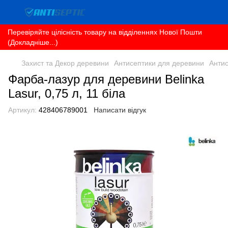
Перевіряйте цілісність товару на відділеннях Нової Пошти
(Докладніше...)
Захист та Декор деревини
Антисептики для деревини
Антис
Фарба-лазур для деревини Belinka
Lasur, 0,75 л, 11 біла
Артикул:
428406789001
Написати відгук