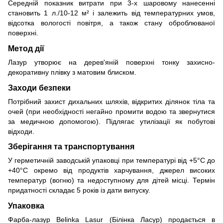
Середній показник витрати при 3-х шаровому нанесенні
становить 1 л./10-12 м² і залежить від температурних умов,
відсотка вологості повітря, а також стану оброблюваної
поверхні.
Метод дії
Лазур утворює на дерев'яній поверхні тонку захисно-
декоративну плівку з матовим блиском.
Заходи безпеки
Потрібний захист дихальних шляхів, відкритих ділянок тіла та
очей (при необхідності негайно промити водою та звернутися
за медичною допомогою). Підлягає утилізації як побутові
відходи.
Зберігання та транспортування
У герметичній заводській упаковці при температурі від +5°С до
+40°С окремо від продуктів харчування, джерел високих
температур (вогню) та недоступному для дітей місці. Термін
придатності складає 5 років із дати випуску.
Упаковка
Фарба-лазур Belinka Lasur (Білінка Ласур) продається в