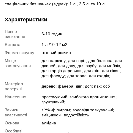
спеціальних бляшанках (відрах): 1 л., 2,5 л. та 10 л.
Характеристики
Повне
6-10 годин
висихання
Витрата
1 л./10-12 м2.
Форма випуску
готовий розчин
Місце
для паркану; для воріт; для балкона; для
застосування
дверей; для даху; для зрубу; для меблів;
для торців деревини; для стін; для вікон;
для фасаду; для терас; для сходів;
Матеріал
дерево; фанера; двп; дсп; пвх; осб
поверхні
Нанесення
просочуючий; глибокого проникнення;
ґрунтуючий;
Захисні
з УФ-фільтром; водовідштовхувальні;
властивості
зміцнюючі; водостійкість
Основа
алкідна
Особливі