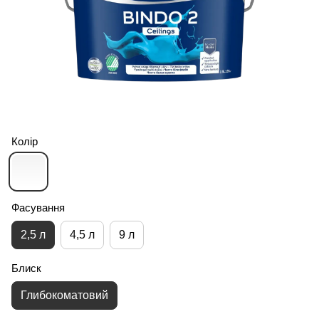
Колір
Фасування
2,5 л
4,5 л
9 л
Блиск
Глибокоматовий