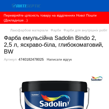
Перевіряйте цілісність товару на відділеннях Нової Пошти
(Докладніше...)
Лакофарбові матеріали
Фарби
Фарби для внутрішніх робіт
Фарба емульсійна Sadolin Bindo 2,
2,5 л, яскраво-біла, глибокоматовий,
BW
Артикул:
4740182478025
Написати відгук