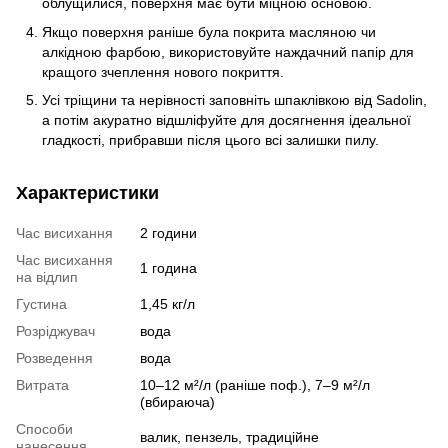
облущилися, поверхня має бути міцною основою.
Якщо поверхня раніше була покрита масляною чи
алкідною фарбою, використовуйте наждачний папір для
кращого зчеплення нового покриття.
Усі тріщини та нерівності заповніть шпаклівкою від Sadolin,
а потім акуратно відшліфуйте для досягнення ідеальної
гладкості, прибравши після цього всі залишки пилу.
Характеристики
Час висихання
2 години
Час висихання
1 година
на відлип
Густина
1,45 кг/л
Розріджувач
вода
Розведення
вода
Витрата
10–12 м²/л (раніше поф.), 7–9 м²/л
(вбираюча)
Способи
валик, пензель, традиційне
нанесення