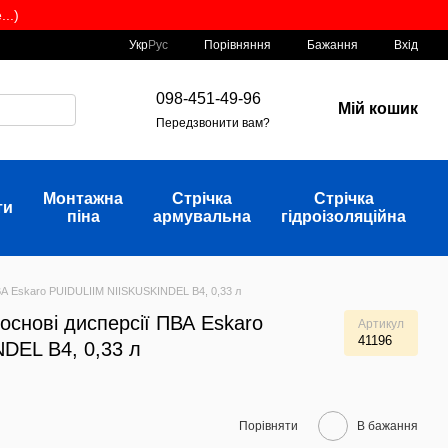
..)
Порівняння
Укр
Рус
Бажання
Вхід
098-451-49-96
Мій кошик
Передзвонити вам?
Монтажна
Стрічка
Стрічка
ти
піна
армувальна
гідроізоляційна
ПВА Eskaro PUIDULIIM NIISKUSKINDEL B4, 0,33 л
 основі дисперсії ПВА Eskaro
Артикул
41196
DEL B4, 0,33 л
Порівняти
В бажання