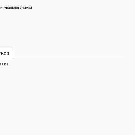
ичувальної знижки
ться
нтія