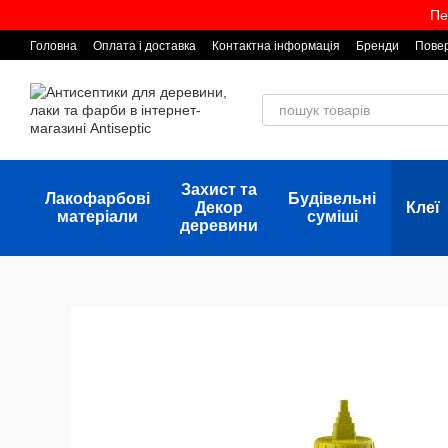
Перейти до основного контенту
Пе
Головна
Оплата і доставка
Контактна інформація
Бренди
Повер
Захист та
Лакофарбові
Будівельні
Декор
Клеї
матеріали
суміші
деревини