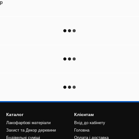
ар
Каталог
Клієнтам
Лакофарбові матеріали
Вхід до кабінету
Захист та Декор деревини
Головна
Будівельні суміші
Оплата і доставка