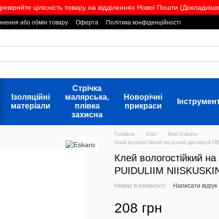
ревіряйте цілісність товару на відділеннях Нової Пошти (Докладніше.
нення або обмін товару
Оферта
Політика конфіденційності
Стрічка
Ізоляційні
малярська,
Новорічні
Інструмен
матеріали
плівка
прикраси
захисна
Головна
Клеї
Клеї Eskaro
Клей вологостійкий на основі дисперсії 
Клей вологостійкий на
PUIDULIIM NIISKUSKIN
Немає в наявності
Написати відгук
208 грн