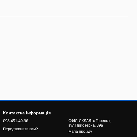
Контактна інформація
098-451-49-96
ОФІС-СКЛАД: с.Горенка,
вул.Приозерна, 39а
Передзвонити вам?
Мапа проїзду