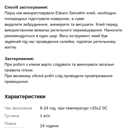
Спосіб застосування:
Перш ніж використовувати Eskaro Seinaliim клей, необхідно
попередньо підготувати поверхню, а саме
видалити забруднення, знежирити та висушити. Клей перед
використанням вимагає ретельного перемішування. Наносити
рекомендується в один шар. Весь інструмент, який був
задіяний під час проведення склейки, підлягає ретельному
миттю.
Застереження:
При роботі з клеєм варто слідувати та виконувати загальні
правила гігієни.
При великому обсязі робіт слід проводити провітрювання
приміщення.
Характеристики
Час висихання
8-24 год. при температурі +20±2 0C
Густина
1 кг/л.
Повне
24 години