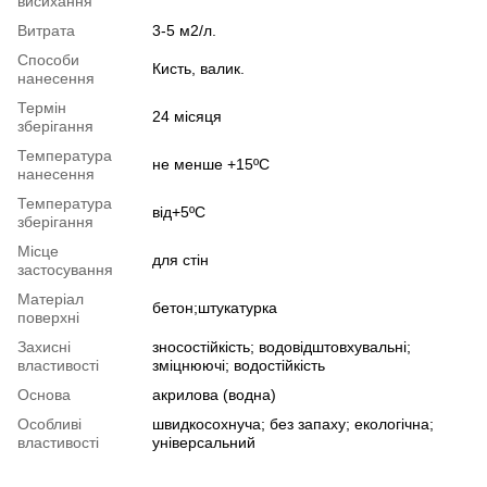
висихання
Витрата
3-5 м2/л.
Способи
Кисть, валик.
нанесення
Термін
24 місяця
зберігання
Температура
не менше +15ºС
нанесення
Температура
від+5ºC
зберігання
Місце
для стін
застосування
Матеріал
бетон;штукатурка
поверхні
Захисні
зносостійкість; водовідштовхувальні;
властивості
зміцнюючі; водостійкість
Основа
акрилова (водна)
Особливі
швидкосохнуча; без запаху; екологічна;
властивості
універсальний