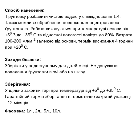
Спосіб нанесення:
Грунтовку розбавити чистою водою у співвідношенні 1:4.
Також можливе оброблення поверхонь концентрованою
ґрунтовкою. Роботи виконуються при температурі основи від
0
0
+5
З до +35
С та відносної вологості повітря до 80%. Витрата
2
100-200 мл/м
залежно від основи, термін висихання 4 години
0
при +20
С.
Заходи безпеки:
Зберігати у недоступному для дітей місці. Не допускати
попадання ґрунтовки в очі або на шкіру.
Зберігання:
0
0
У щільно закритій тарі при температурі від +5
до +35
С.
Гарантійний термін зберігання в герметично закритій упаковці
- 12 місяців.
Фасовка:
1л., 2л., 5л., 10л.