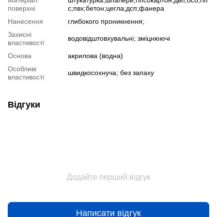
поверхні
с;пвх;бетон;цегла;дсп;фанера
Нанесення
глибокого проникнення;
Захисні
водовідштовхувальні; зміцнюючі
властивості
Основа
акрилова (водна)
Особливі
швидкосохнуча; без запаху
властивості
Відгуки
Додайте перший відгук
Написати відгук