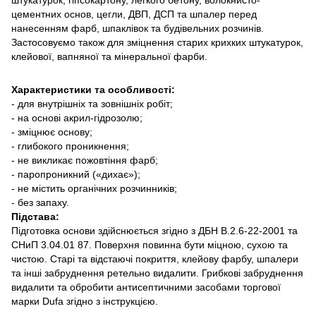
цементних основ, цегли, ДВП, ДСП та шпалер перед
нанесенням фарб, шпаклівок та будівельних розчинів.
Застосовуємо також для зміцнення старих крихких штукатурок,
клейової, вапняної та мінеральної фарби.
Характеристики та особливості:
- для внутрішніх та зовнішніх робіт;
- на основі акрил-гідрозолю;
- зміцнює основу;
- глибокого проникнення;
- не викликає пожовтіння фарб;
- паропроникний («дихає»);
- не містить органічних розчинників;
- без запаху.
Підстава:
Підготовка основи здійснюється згідно з ДБН В.2.6-22-2001 та
СНиП 3.04.01 87. Поверхня повинна бути міцною, сухою та
чистою. Старі та відстаючі покриття, клейову фарбу, шпалери
та інші забруднення ретельно видалити. Грибкові забруднення
видалити та обробити антисептичними засобами торгової
марки Dufa згідно з інструкцією.