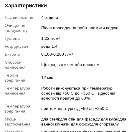
Характеристики
Час висихання
4 години
Очищення
Після проведення робіт промити водою.
інструменту
Густина
1,02 г/см³
Розріджувач
вода 1:4
Витрата
0,100-0,200 л/м²
Способи
Щіткою, валиком або пензлем.
нанесення
Термін
12 міс.
зберігання
Температура
Роботи виконуються при температурі
нанесення
основи від +50 С до +350 С і відносній
вологості повітря до 80%.
Температура
при температурі від +50 до +350 С
зберігання
Місце
для стелі;для стін;для фасаду;для кухні;для
застосування
ванної кімнати;для офісу;для спортзалу
Матеріал
штукатурка;шпалери;гіпсокартон;двп;осб;гіп