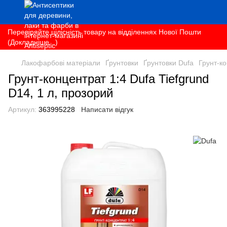
Перевіряйте цілісність товару на відділеннях Нової Пошти
(Докладніше...)
Лакофарбові матеріали
Ґрунтовки
Ґрунтовки Dufa
Грунт-ко
Грунт-концентрат 1:4 Dufa Tiefgrund
D14, 1 л, прозорий
Артикул:
363995228
Написати відгук