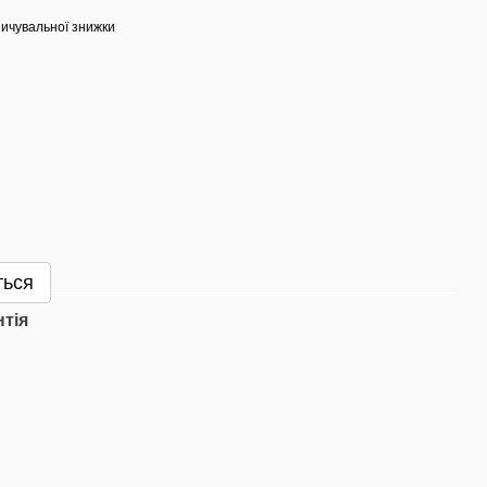
ичувальної знижки
ться
нтія