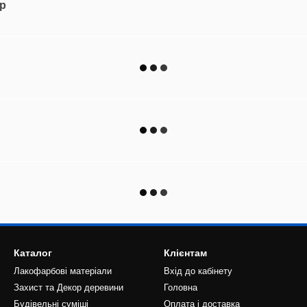
ар
Каталог
Клієнтам
Лакофарбові матеріали
Вхід до кабінету
Захист та Декор деревини
Головна
Будівельні суміші
Оплата і доставка