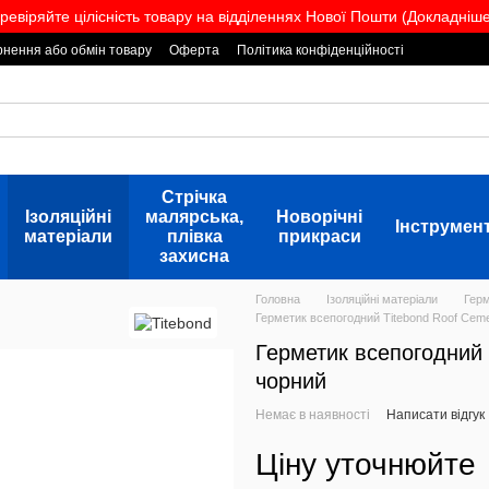
ревіряйте цілісність товару на відділеннях Нової Пошти (Докладніше.
нення або обмін товару
Оферта
Політика конфіденційності
Стрічка
Ізоляційні
малярська,
Новорічні
Інструмен
матеріали
плівка
прикраси
захисна
Головна
Ізоляційні матеріали
Гер
Герметик всепогодний Titebond Roof Ceme
Герметик всепогодний 
чорний
Немає в наявності
Написати відгук
Ціну уточнюйте