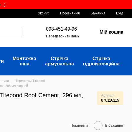
..)
Порівняння
Укр
Рус
Бажання
Вхід
098-451-49-96
Мій кошик
Передзвонити вам?
Монтажна
Стрічка
Стрічка
ти
піна
армувальна
гідроізоляційна
метики
Герметики Titebond
nt, 296 мл, чорний
Titebond Roof Cement, 296 мл,
Артикул
878116115
Порівняти
В бажання