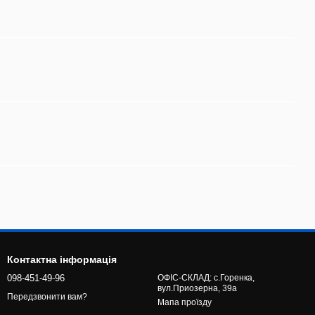
Контактна інформація
098-451-49-96
ОФІС-СКЛАД: с.Горенка,
вул.Приозерна, 39а
Передзвонити вам?
Мапа проїзду