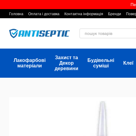
Перейти до основного контенту
Пе
Головна
Оплата і доставка
Контактна інформація
Бренди
Повер
Захист та
Лакофарбові
Будівельні
Декор
Клеї
матеріали
суміші
деревини