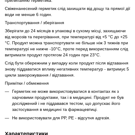
прилипанню герметика.
Свіженанесений герметик слід захищати від дощу та прямої дії
води не менше 6 годин.
Транспортування / зберігання
Зберігати до 24 місяців в упаковці в сухому місці, захищаючи
від морозів та перегрівання, при температурі від +5 °C до +25
°C. Продукт можна транспортувати не більше ніж 3 тижнів при
температурі не нижче -10°С, проте перед використанням слід
витримати продукт протягом 24 годин при 23°С.
Слід бути обережним у випадку коли продукт після відтавання
знову піддаватися впливу негативних температур - витримує 5
цикли заморожування / відтавання.
Примітки / обмеження
Герметик не може використовуватися в контактах як з
харчовими продуктами, так і в медицині. Продукт не був
досліджений і не піддавався тестом, що допускає його
застосування в медицині та фармацевтиці.
Не використовувати для PP, PE - відсутня адгезія.
Характеристики