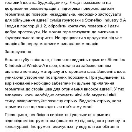
тестовий шов на будмайданчику. Якщо незважаючи на
дотримання рекомендацій з підготовки поверхні, адгезія
герметика до поверхні незадовільна, необхідно застосувати
для збільшення адгезії суміш грунтовки з Stoneflex Industry & A
і води в пропорції 1:2, обробити контактну поверхню і дати
добре просохнути. Не можна герметизувати до висихання
ґрунтувального покриття. Не працювати з продуктом під час
опадів або перед можливим випаданням опадів.
Застосування
Вставте тубу в пістолет, після чого видавіть герметик Stoneflex
& Industrial Window A в шов, стежачи за забезпеченням
щільного контакту матеріалу зі сторонами шва. Заповніть шов,
уникаючи утворення повітряних порожнин. При ущільненні та
вирівнюванні необхідно забезпечити щільне прилягання
герметика до сторін шва для отримання високої адгезії. У тих
випадках, коли необхідно отримати чіткі або акуратні лінії
стику, використовуйте захисну стрічку. Видаліть стрічку, коли
герметик все ще знаходиться в м'якому стані.
Після цього, необхідно вирівняти і ущільнити герметик
відповідним інструментом (шпателем) відповідного розміру та
конфігурації. Інструмент змочується у воді для запобігання