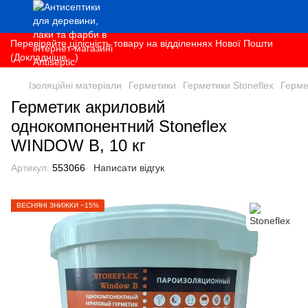
Перевіряйте цілісність товару на відділеннях Нової Пошти
(Докладніше...)
Ізоляційні матеріали
Герметики
Герметики Stoneflex
Герме
Герметик акриловий
однокомпонентний Stoneflex
WINDOW B, 10 кг
Артикул:
553066
Написати відгук
ВЕСНЯНІ ЗНИЖКИ −15%