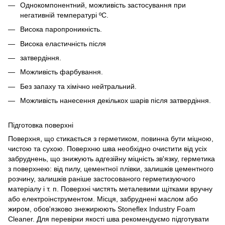
Однокомпонентний, можливість застосування при
негативній температурі ºC.
Висока паропроникність.
Висока еластичність після
затвердіння.
Можливість фарбування.
Без запаху та хімічно нейтральний.
Можливість нанесення декількох шарів після затвердіння.
Підготовка поверхні
Поверхня, що стикається з герметиком, повинна бути міцною,
чистою та сухою. Поверхню шва необхідно очистити від усіх
забруднень, що знижують адгезійну міцність зв'язку, герметика
з поверхнею: від пилу, цементної плівки, залишків цементного
розчину, залишків раніше застосованого герметизуючого
матеріалу і т. п. Поверхні чистять металевими щітками вручну
або електроінструментом. Місця, забруднені маслом або
жиром, обов'язково знежирюють Stoneflex Industry Foam
Cleaner. Для перевірки якості шва рекомендуємо підготувати