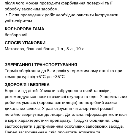
після чого можна проводити фарбування поверхні та її
обробку захисним засобом.
• Після проведених робіт необхідно очистити інструменти
уайт-спіритом.
КОЛЬОРОВА ГАМА
безбарвний
СПОСІБ УПАКОВКИ
Металева, бляшані банки, 1 л., 3 л., 10 л.
ЗБЕРІГАННЯ І ТРАНСПОРТУВАННЯ
Термін зберігання до 5-ти років у герметичному стані та при
температурі від +5°С до +35°C.
ЗДОРОВ'Я І БЕЗПЕКА
Берегти від дітей. Уникати забруднення очей та шкіри,
рекомендується носити захисні окуляри та одяг. У нормальних
робочих умовах (хороша вентиляція) не потрібний захист
дихальних шляхів. У разі отруєння чи алергічної реакції
негайно звернутися до лікаря. Детальна інформація міститься
в карті характеристики препарату. Продукт біоцидний, слід
застосовувати з дотриманням особливих запобіжних заходів.
Перед застосуванням слід прочитати етикетку та