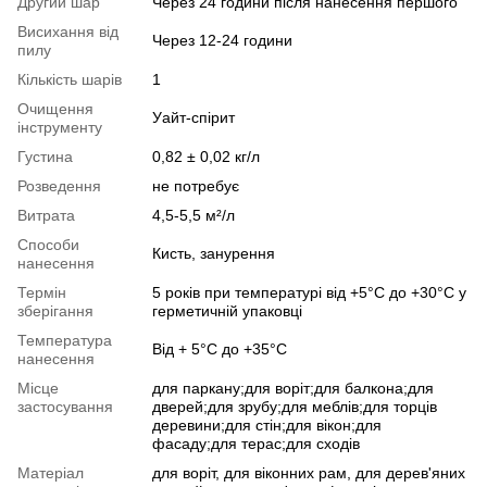
Другий шар
Через 24 години після нанесення першого
Висихання від
Через 12-24 години
пилу
Кількість шарів
1
Очищення
Уайт-спірит
інструменту
Густина
0,82 ± 0,02 кг/л
Розведення
не потребує
Витрата
4,5-5,5 м²/л
Способи
Кисть, занурення
нанесення
Термін
5 років при температурі від +5°С до +30°С у
зберігання
герметичній упаковці
Температура
Від + 5°С до +35°С
нанесення
Місце
для паркану;для воріт;для балкона;для
застосування
дверей;для зрубу;для меблів;для торців
деревини;для стін;для вікон;для
фасаду;для терас;для сходів
Матеріал
для воріт, для віконних рам, для дерев'яних