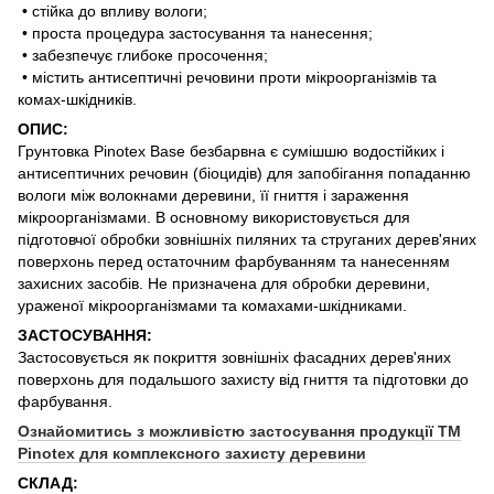
• стійка до впливу вологи;
• проста процедура застосування та нанесення;
•
забезпечує
глибоке просочення;
• містить антисептичні речовини проти мікроорганізмів та
комах-шкідників.
ОПИС:
Грунтовка Pinotex Base безбарвна є сумішшю водостійких і
антисептичних речовин (біоцидів) для запобігання попаданню
вологи між волокнами
деревини
, її гниття і зараження
мікроорганізмами. В основному використовується для
підготовчої обробки зовнішніх пиляних та струганих дерев'яних
поверхонь перед остаточним фарбуванням та нанесенням
захисних засобів. Не призначена для обробки деревини,
ураженої мікроорганізмами та комахами-шкідниками.
ЗАСТОСУВАННЯ:
Застосовується як покриття зовнішніх фасадних дерев'яних
поверхонь для подальшого захисту від гниття та підготовки до
фарбування.
Ознайомитись з можливістю застосування продукції ТМ
Pinotex для комплексного захисту деревини
СКЛАД: