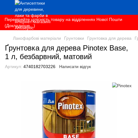
Перевіряйте цілісність товару на відділеннях Нової Пошти
(Докладніше...)
Лакофарбові матеріали
Ґрунтовки
Грунтовка для дерева
Г
Ґрунтовка для дерева Pinotex Base,
1 л, безбарвний, матовий
Артикул:
4740182703226
Написати відгук