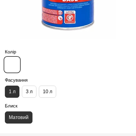
Колір
Фасування
1 л
3 л
10 л
Блиск
Матовий