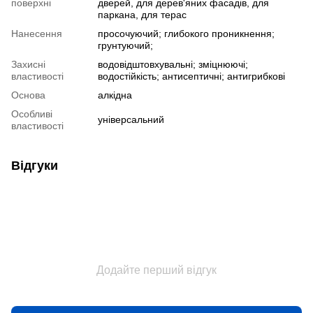
поверхні
дверей, для дерев'яних фасадів, для
паркана, для терас
Нанесення
просочуючий; глибокого проникнення;
грунтуючий;
Захисні
водовідштовхувальні; зміцнюючі;
властивості
водостійкість; антисептичні; антигрибкові
Основа
алкідна
Особливі
універсальний
властивості
Відгуки
Додайте перший відгук