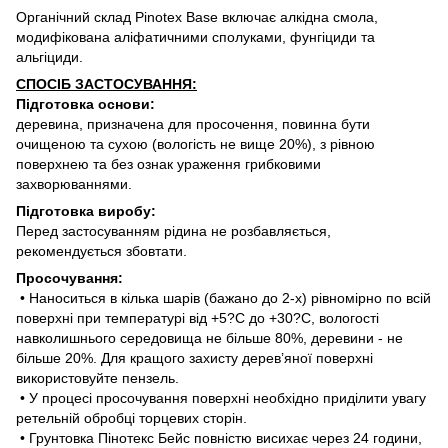
Органічний склад
Pinotex Base
включає
алкідна смола,
модифікована аліфатичними сполуками,
фунгіциди та
альгіциди.
СПОСІБ ЗАСТОСУВАННЯ:
Підготовка основи:
деревина, призначена для просочення, повинна бути
очищеною та сухою (вологість не вище 20%), з рівною
поверхнею та без ознак ураження грибковими
захворюваннями.
Підготовка виробу:
Перед застосуванням рідина не розбавляється,
рекомендується збовтати.
Просочування:
• Наноситься в кілька шарів (бажано до 2-х) рівномірно по всій
поверхні при температурі від +5?С до +30?С, вологості
навколишнього середовища не більше 80%, деревини - не
більше 20%. Для кращого захисту дерев’яної поверхні
використовуйте пензель.
• У процесі просочування поверхні необхідно приділити увагу
ретельній обробці торцевих сторін.
• Грунтовка Пінотекс Бейс повністю висихає через 24 години,