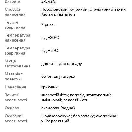
Витрата
2-3м2/л
Способи
Поролоновий, хутряний, структурний валик.
нанесення
Кельма і шпатель
Термін
2 роки.
зберігання
Температура
від +20ºС
нанесення
Температура
від + 5ºС
зберігання
Місце
для стін; для фасаду
застосування
Матеріал
бетон;штукатурка
поверхні
Нанесення
криючий
Захисні
зносостійкість; водовідштовхувальні;
властивості
зміцнюючі; водостійкість
Основа
акрилова (водна)
Особливі
швидкосохнуча; без запаху; екологічна;
властивості
універсальний