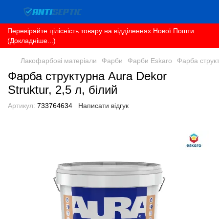
Перевіряйте цілісність товару на відділеннях Нової Пошти
(Докладніше...)
Лакофарбові матеріали
Фарби
Фарби Eskaro
Фарба структу
Фарба структурна Aura Dekor
Struktur, 2,5 л, білий
Артикул:
733764634
Написати відгук