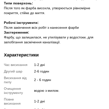
Типи поверхонь:
Після того як фарба висохла, утворюється рівномірне
покриття, стійке до миття.
Робочі інструменти:
Після закінчення всіх робіт з нанесення фарби
Застереження:
Фарбу, що залишилася, не утилізувати у водостоки, для
запобігання засмічення каналізації.
Характеристики
Час висихання
1-2 дні
Другий шар
2-6 годин
Висихання від
2 - 6 годин
пилу
Очищення
водою з милом.
інструменту
Повне
1-2 дні
висихання