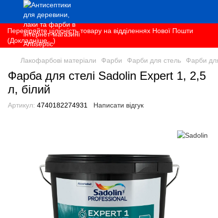
Перевіряйте цілісність товару на відділеннях Нової Пошти
(Докладніше...)
Лакофарбові матеріали
Фарби
Фарби для стель
Фарби для
Фарба для стелі Sadolin Expert 1, 2,5
л, білий
Артикул:
4740182274931
Написати відгук