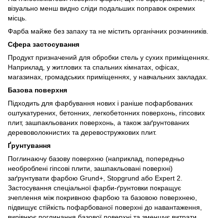
візуально менш видно сліди подальших поправок окремих
місць.
Фарба майже без запаху та не містить органічних розчинників.
Сфера застосування
Продукт призначений для обробки стель у сухих приміщеннях.
Наприклад, у житлових та спальних кімнатах, офісах,
магазинах, громадських приміщеннях, у навчальних закладах.
Базова поверхня
Підходить для фарбування нових і раніше пофарбованих
оштукатурених, бетонних, легкобетонних поверхонь, гіпсових
плит, зашпакльованих поверхонь, а також заґрунтованих
деревоволокнистих та деревостружкових плит.
Ґрунтування
Поглинаючу базову поверхню (наприклад, попередньо
необроблені гіпсові плити, зашпакльовані поверхні)
заґрунтувати фарбою Grund+, Stopgrund або Expert 2.
Застосування спеціальної фарби-ґрунтовки покращує
зчеплення між покривною фарбою та базовою поверхнею,
підвищує стійкість пофарбованої поверхні до навантаження,
вирівнює поглинання базової поверхні та зменшує витрати