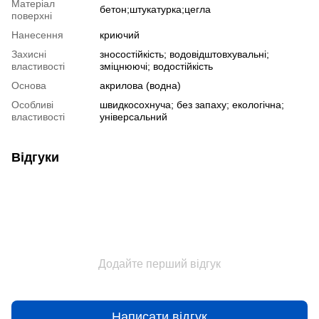
Матеріал
бетон;штукатурка;цегла
поверхні
Нанесення
криючий
Захисні
зносостійкість; водовідштовхувальні;
властивості
зміцнюючі; водостійкість
Основа
акрилова (водна)
Особливі
швидкосохнуча; без запаху; екологічна;
властивості
універсальний
Відгуки
Додайте перший відгук
Написати відгук