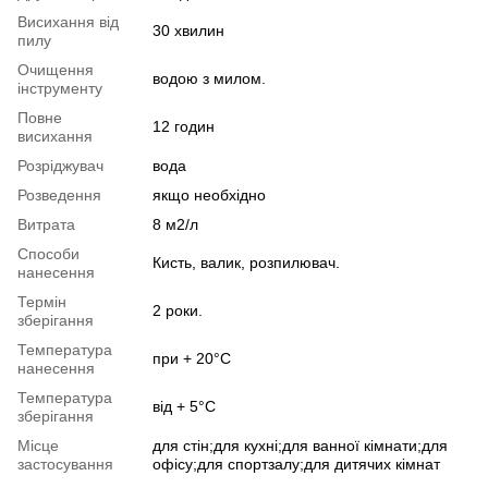
Висихання від
30 хвилин
пилу
Очищення
водою з милом.
інструменту
Повне
12 годин
висихання
Розріджувач
вода
Розведення
якщо необхідно
Витрата
8 м2/л
Способи
Кисть, валик, розпилювач.
нанесення
Термін
2 роки.
зберігання
Температура
при + 20°С
нанесення
Температура
від + 5°С
зберігання
Місце
для стін;для кухні;для ванної кімнати;для
застосування
офісу;для спортзалу;для дитячих кімнат