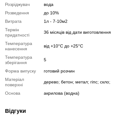
Розріджувач
вода
Розведення
до 10%
Витрата
1л - 7-10м2
Термін
36 місяців від дати виготовлення
придатності
Температура
від +10°С до +25°С
нанесення
Температура
5
зберігання
Форма випуску
готовий розчин
Матеріал
дерево; бетон; метал; гіпс; скло;
поверхні
Основа
акрилова (водна)
Відгуки