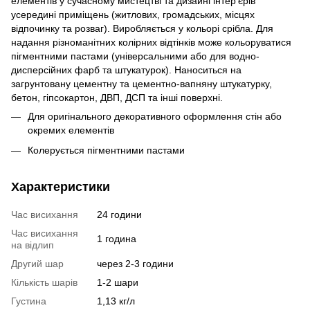
елементів у сучасному мистецтві та дизайні інтер'єрів
усередині приміщень (житлових, громадських, місцях
відпочинку та розваг). Виробляється у кольорі срібла. Для
надання різноманітних колірних відтінків може кольоруватися
пігментними пастами (універсальними або для водно-
дисперсійних фарб та штукатурок). Наноситься на
загрунтовану цементну та цементно-вапняну штукатурку,
бетон, гіпсокартон, ДВП, ДСП та інші поверхні.
Для оригінального декоративного оформлення стін або
окремих елементів
Колерується пігментними пастами
Характеристики
Час висихання
24 години
Час висихання
1 година
на відлип
Другий шар
через 2-3 години
Кількість шарів
1-2 шари
Густина
1,13 кг/л