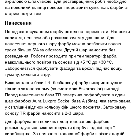
акриловою шпаклівкою. Для реставраційних робіт необхідно
на невеликій ділянці поверхні перевірити сумісність фарби зі
старим покриттям.
Нанесення
Перед застосуванням фарбу ретельно перемішати. Наносити
валиком, пензлем або розпилювачем у два шари. Для
нанесення першого шару фарбу можна розбавити водою
трохи більше 5% за обсягом. Другий шар наносити без
розведення. Роботи проводити при температурі фарби,
навколишнього повітря та основи від +5 °С до +30 °С.
Забороняється фарбувати фасади та цоколі під час дощу,
туману, сильного вітру.
Використання бази TR: безбарвну фарбу використовувати
тільки в затонованому (за системою Eskarocolor) вигляді.
Перед нанесенням бази TR поверхню пофарбувати в один
шар фарбою Aura Luxpro Sockel база А (біла), яка затонована
у світліший відтінок кольору фінішного покриття. Затоновану
основу TR фарби наносити в 2-3 шари.
Для фарбування великих площ тонованою фарбою
рекомендується використовувати фарбу з однієї партії
виробництва. За наявності тонованої фарби з різних партій