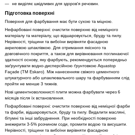
не виділяє шкідливих для здоров'я речовин.
Підготовка поверхні
Поверхня для фарбування має бути сухою та міцною.
Нефарбовані поверхні: очистити поверхню від неміцного
матеріалу та матеріалу, що відшаровується, бруду та пилу.
Нерівності, тріщини та вибоїни вирівняти фасадною
акриловою шпаклівкою. Для отримання якісного та
довговічного покриття, а також для вирівнювання поглинаючої
здатності основу, яку фарбують, рекомендується попередньо
заґрунтувати водно-дисперсійною ґрунтовкою Aquastop
Façade (ТМ Eskaro). Між нанесенням свіжого цементного
штукатурного або шпаклювального шару та фарбуванням слід
пройти не менше 3 тижнів.
Нові цементноволокнисті плити можна фарбувати через 6
місяців після їх встановлення.
Пофарбовані поверхні: очистити поверхню від неміцної фарби
та фарби, відшаровується, бруду та пилу. Видалити масляні,
бітумні та інші забруднення. При необхідності поверхню
знежирити 3-5% розчином соди, промити водою та висушити.
Нерівності, тріщини та вибоїни вирівняти фасадною