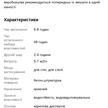
виробництва рекомендується попередньо їх змішати в одній
ємності.
Характеристики
Час висихання
6-8 годин
Час
остаточного
48 годин
набору
властивостей
Другий шар
2-4 години
Витрата
5-7 м2/л
Місце
для стін; для стелі
застосування
Матеріал
бетон;штукатурка
поверхні
Нанесення
криючий
Захисні
водостійкість; водовідштовхувальна
властивості
Основа
акрилова дисперсія