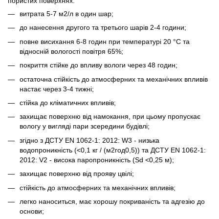
пористих поверхнях.
витрата 5-7 м2/л в один шар;
до нанесення другого та третього шарів 2-4 години;
повне висихання 6-8 годин при температурі 20 °C та
відносній вологості повітря 65%;
покриття стійке до впливу вологи через 48 годин;
остаточна стійкість до атмосферних та механічних впливів
настає через 3-4 тижні;
стійка до кліматичних впливів;
захищає поверхню від намокання, при цьому пропускає
вологу у вигляді пари зсередини будівлі;
згідно з ДСТУ EN 1062-1: 2012: W3 - низька
водопроникність (<0,1 кг / (м2год0,5)) та ДСТУ EN 1062-1:
2012: V2 - висока паропроникність (Sd <0,25 м);
захищає поверхню від прояву цвілі;
стійкість до атмосферних та механічних впливів;
легко наноситься, має хорошу покриваність та адгезію до
основи;