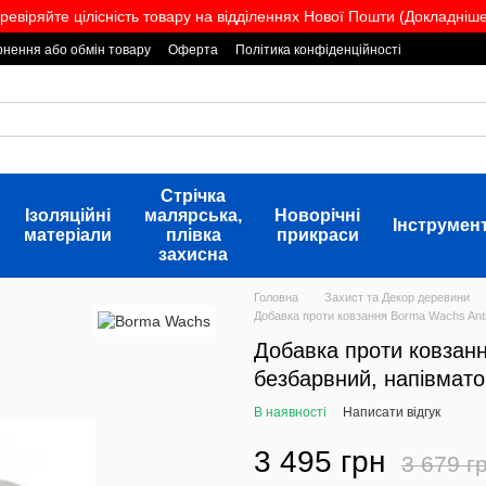
ревіряйте цілісність товару на відділеннях Нової Пошти (Докладніше.
нення або обмін товару
Оферта
Політика конфіденційності
Стрічка
Ізоляційні
малярська,
Новорічні
Інструмен
матеріали
плівка
прикраси
захисна
Головна
Захист та Декор деревини
Добавка проти ковзання Borma Wachs Antis
Добавка проти ковзання
безбарвний, напівмат
В наявності
Написати відгук
3 495 грн
3 679 г