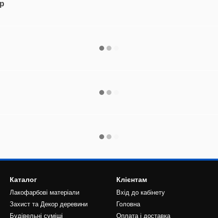
ар
Каталог
Клієнтам
Лакофарбові матеріали
Вхід до кабінету
Захист та Декор деревини
Головна
Будівельні суміші
Оплата і доставка