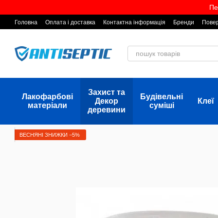
Перейти до основного контенту
Пе
Головна
Оплата і доставка
Контактна інформація
Бренди
Повер
Захист та
Лакофарбові
Будівельні
Декор
Клеї
матеріали
суміші
деревини
ВЕСНЯНІ ЗНИЖКИ −5%