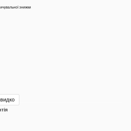
ичувальної знижки
швидко
нтія