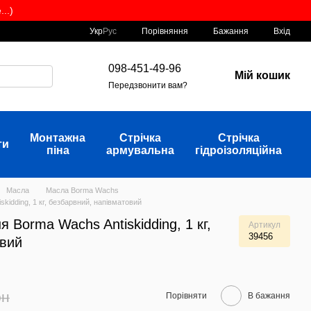
..)
Порівняння
Укр
Рус
Бажання
Вхід
098-451-49-96
Мій кошик
Передзвонити вам?
Монтажна
Стрічка
Стрічка
ти
піна
армувальна
гідроізоляційна
Масла
Масла Borma Wachs
kidding, 1 кг, безбарвний, напівматовий
 Borma Wachs Antiskidding, 1 кг,
Артикул
39456
овий
рн
Порівняти
В бажання