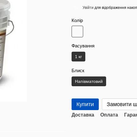
Увійти
для відображення накоп
%
Колір
Фасування
1 кг
Блиск
Напівматовий
Купити
Замовити 
Доставка
Оплата
Гара