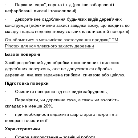
· Паркани, сараї, ворота і т. д (раніше забарвлені і
нефарбовані, пилені і тонкопилені);
· декоративне оздоблення будь-яких видів дерев'яних
конструкцій (ефективний захист завдяки воску, що входить до
складу і надає водовідштовхувальних властивостей поверхні).
Ознайомитися з можливістю застосування продукції ТМ
Pinotex для комплексного захисту деревини
Базові поверхні
Засіб розроблений для обробки тонкопилених і пилених
дерев'яних поверхонь, але не допускається обробка
деревини, яка вже заражена грибком, синявою або цвіллю.
Підготовка поверхні
· Очистити поверхню від всіх видів забруднень;
· Перевірити, чи деревина суха, а також чи вологість
складає не менше 20%.
· при необхідності видалити шар старого покриття з
поверхні і очистити її.
Характеристики
· Сфера використання – зовнішні роботи.