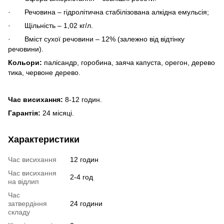
· Речовина – гідролітична стабілізована алкідна емульсія;
· Щільність – 1,02 кг/л.
· Вміст сухої речовини – 12% (залежно від відтінку
речовини).
Кольори:
палісандр, горобина, заяча капуста, орегон, дерево
тика, червоне дерево.
Час висихання:
8-12 годин.
Гарантія:
24 місяці.
Характеристики
Час висихання
12 годин
Час висихання
2-4 год
на відлип
Час
затвердіння
24 години
складу