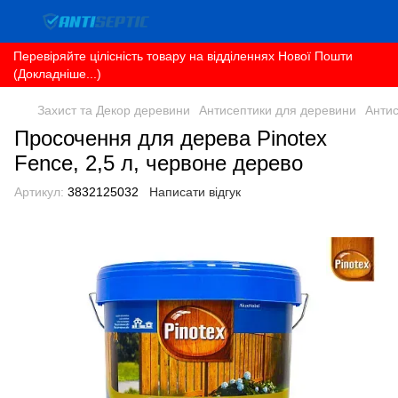
Перевіряйте цілісність товару на відділеннях Нової Пошти
(Докладніше...)
Захист та Декор деревини
Антисептики для деревини
Антис
Просочення для дерева Pinotex
Fence, 2,5 л, червоне дерево
Артикул:
3832125032
Написати відгук