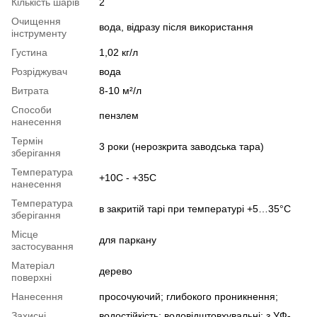
Кількість шарів
2
Очищення
вода, відразу після використання
інструменту
Густина
1,02 кг/л
Розріджувач
вода
Витрата
8-10 м²/л
Способи
пензлем
нанесення
Термін
3 роки (нерозкрита заводська тара)
зберігання
Температура
+10C - +35C
нанесення
Температура
в закритій тарі при температурі +5…35°C
зберігання
Місце
для паркану
застосування
Матеріал
дерево
поверхні
Нанесення
просочуючий; глибокого проникнення;
Захисні
водостійкість; водовідштовхувальні; з УФ-