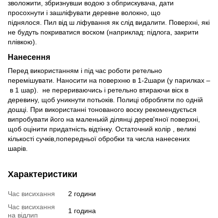
зволожити, збризнувши водою з обприскувача, дати
просохнути і зашліфувати деревне волокно, що
піднялося. Пил від ш ліфування як слід видалити. Поверхні, які
не будуть покриватися воском (наприклад: підлога, закрити
плівкою).
Нанесення
Перед використанням і під час роботи ретельно
перемішувати. Наносити на поверхню в 1-2шари (у парилках –
в 1 шар). не перериваючись і ретельно втираючи віск в
деревину, щоб уникнути потьоків. Полиці обробляти по одній
дошці. При використанні тонованого воску рекомендується
випробувати його на маленькій ділянці дерев'яної поверхні,
щоб оцінити придатність відтінку. Остаточний колір , великі
кількості сучків,попередньої обробки та числа нанесених
шарів.
Характеристики
Час висихання
2 години
Час висихання
1 година
на відлип