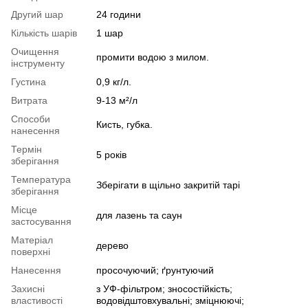
Другий шар
24 години
Кількість шарів
1 шар
Очищення
промити водою з милом.
інструменту
Густина
0,9 кг/л.
Витрата
9-13 м²/л
Способи
Кисть, губка.
нанесення
Термін
5 років
зберігання
Температура
Зберігати в щільно закритій тарі
зберігання
Місце
для лазень та саун
застосування
Матеріал
дерево
поверхні
Нанесення
просочуючий; ґрунтуючий
Захисні
з УФ-фільтром; зносостійкість;
властивості
водовідштовхувальні; зміцнюючі;