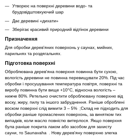
Утворює на поверхні деревини водо- та
брудовідштовхуючий шар
Дає деревині «дихати»
Зберігає красивий природний відтінок деревини
Призначення
Для обробки дерев'яних поверхонь у саунах, мийних,
парильнях та роздягальнях.
Підготовка поверхні
Оброблювана дерев'яна поверхня повинна бути сухою,
вологість деревини не повинна перевищувати 20%. Під час
обробки і просушування температура повітря, поверхні та
виробу повинна бути вище +10°C, відносна вологість –
нижче 80%. Ретельно очистити оброблювану поверхню від
воску, жиру, пилу та іншого забруднення. Раніше оброблені
воском поверхні слід вимити 3 – 5% ;Склад не підходить для
обробки раніше промаслених поверхонь, за винятком тих
випадків, коли масло повністю витерлося. Якщо поверхня
була раніше покрита лаком або засобом для захисту
сауни, то Saunavaha . Нову дерев'яну поверхню злегка