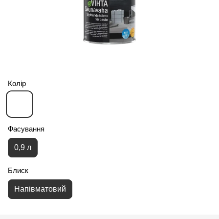
Колір
Фасування
0,9 л
Блиск
Напівматовий