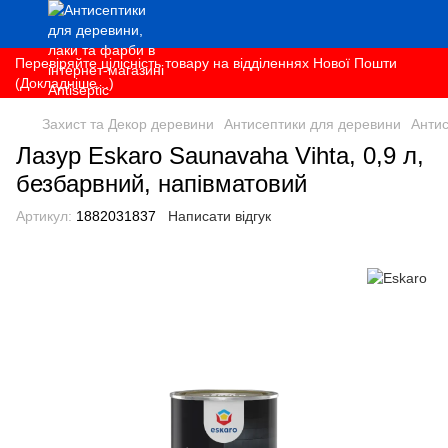
Перевіряйте цілісність товару на відділеннях Нової Пошти
(Докладніше...)
Захист та Декор деревини
Антисептики для деревини
Антис
Лазур Eskaro Saunavaha Vihta, 0,9 л,
безбарвний, напівматовий
Артикул:
1882031837
Написати відгук