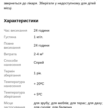
звернеться до лікаря. Зберігати у недоступному для дітей
місці.
Характеристики
Час висихання
24 години
Густина
1 кг/л.
Повне
24 години
висихання
Витрата
2-4 м²
Способи
Спрей
нанесення
Термін
1 рік.
зберігання
Температура
+ 20ºС
нанесення
Температура
+ 5ºС
зберігання
Місце
для зрубу; для меблів; для терас; для даху;
застосування
для сходів; для балкона