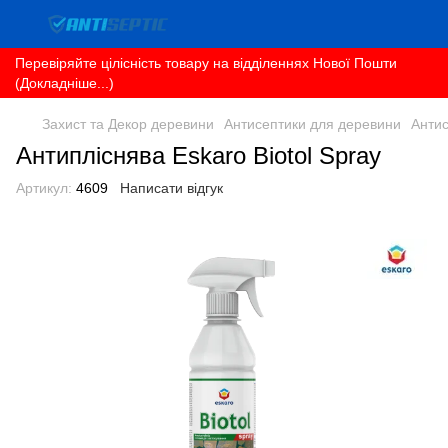
Перевіряйте цілісність товару на відділеннях Нової Пошти
(Докладніше...)
Захист та Декор деревини
Антисептики для деревини
Антис
Антипліснява Eskaro Biotol Spray
Артикул:
4609
Написати відгук