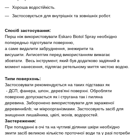
Хороша водостійкість.
Застосовується для внутрішніх та зовнішніх робот.
Спосіб застосування:
Перш ніж використовувати Eskaro Biotol Spray необхідно
попередньо підготувати поверхню,
а саме видалити забруднення, знежирити та
висушити. Антисептик перед використанням вимагає
збовтати. Весь інструмент, який був додатково задіяний в
момент нанесення, підлягає ретельному миття чистою водою.
Типи поверхонь:
Застосовувати рекомендується на таких підставах як
- ДСП, фанера, шпон, дерев'яні поверхні. Обробляти
поверхню допускається як і стругана так і пиляна
деревина. Заборонено використовувати для зараженої
деревини&nb; чи мікроорганізмами. Застосовують засіб для
знищення лишайника, цвілі, мохів, водоростей.
Застереження:
При попаданні в очі та на чутливі ділянки шкіри необхідно
змити засіб великою кількістю проточної води та у разі потреби