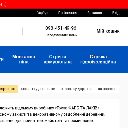
...)
Порівняння
Укр
Рус
Бажання
Вхід
098-451-49-96
Мій кошик
Передзвонити вам?
Монтажна
Стрічка
Стрічка
ти
піна
армувальна
гідроізоляційна
лярністю
спочатку дешевше
спочатку дорожчі
за назвою
алежить відомому виробнику «Група ФАРБ ТА ЛАКІВ»
сному захисті та декоративному оздобленні деревини.
 рішення для приватних майстрів та промислових