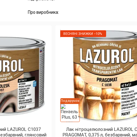
Про виробника:
Компанія BARVY A LAKY TELURIA є традиційним чеськ
річною історією. Виробництво всієї продукції здійсню
ВЕСНЯНІ ЗНИЖКИ −10%
Чому обирають LAZUROL?
Справжня європейська якість: Вся продукція вигото
міжнародних стандартів.
Повний цикл захисту: Асортимент бренду дозволяє з
фунгіцидного просочення проти грибків та комах до 
Інноваційні основи: Виробник пропонує як класичні си
лінійки на водній основі (акрилові, уретанові та поліу
Подарунок
Гарантована безпека: Продукти бренду сертифікован
LAZUROL — це поєднання багаторічних традицій та су
природну красу ваших виробів із дерева.
ний LAZUROL C1037
Лак нітроцелюлозний LAZUROL 
безбарвний, глянсовий
PRAGOMAT, 0,375 л, безбарвний, м