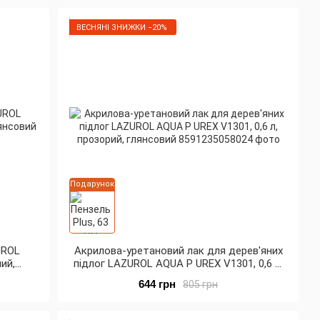
ВЕСНЯНІ ЗНИЖКИ −20%
Подарунок
UROL
Акрилова-уретановий лак для дерев'яних
лий,
підлог LAZUROL AQUA P UREX V1301, 0,6 л,
прозорий, глянсовий
644 грн
805 грн