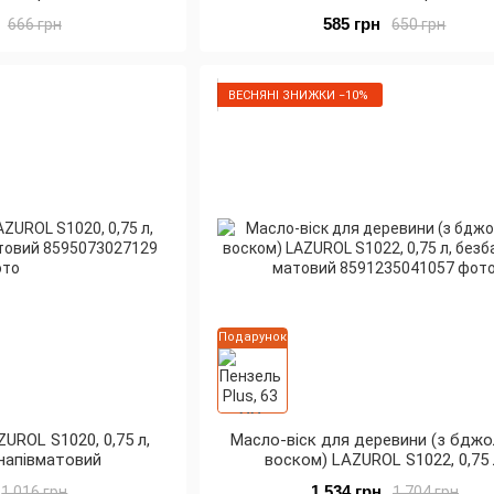
585 грн
666 грн
650 грн
ВЕСНЯНІ ЗНИЖКИ −10%
Подарунок
UROL S1020, 0,75 л,
Масло-віск для деревини (з бдж
 напівматовий
воском) LAZUROL S1022, 0,75 
безбарвний, матовий
1 534 грн
1 016 грн
1 704 грн