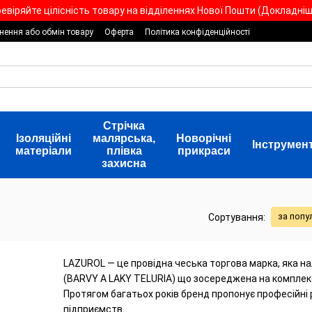
евіряйте цілісність товару на відділеннях Нової Пошти (Докладніше
нення або обмін товару
Оферта
Політика конфіденційності
Стрічка
Ізоляційні
малярська,
Новорічні
Інструмен
матеріали
плівка
прикраси
захисна
за попу
Сортування:
LAZUROL — це провідна чеська торгова марка, яка н
(BARVY A LAKY TELURIA) що зосереджена на комплек
Протягом багатьох років бренд пропонує професійні
підприємств.