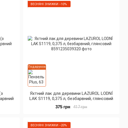
ВЕСНЯНІ ЗНИЖКИ −10%
Подарунок
(з
Яхтний лак для деревини LAZUROL LODNÍ
барвний
LAK S1119, 0,375 л, безбарвний, глянсовий
375 грн
417 грн
ВЕСНЯНІ ЗНИЖКИ −20%