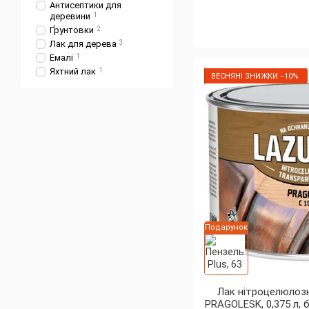
Антисептики для
деревини
1
Ґрунтовки
2
Лак для дерева
3
Емалі
1
Яхтний лак
1
ВЕСНЯНІ ЗНИЖКИ −10%
Подарунок
Лак нітроцелюлоз
PRAGOLESK, 0,375 л, 