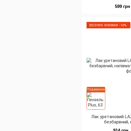
599 грн
ВЕСНЯНІ ЗНИЖКИ −10%
Подарунок
Лак уретановий LAZ
безбарвний,
914 грн