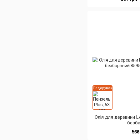
Подарунок
Олія для деревини L
безб
566