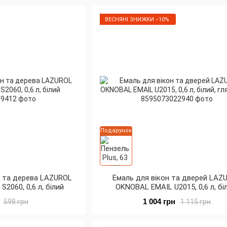
ВЕСНЯНІ ЗНИЖКИ −10%
Подарунок
н та дерева LAZUROL
Емаль для вікон та дверей LAZ
2060, 0,6 л, білий
OKNOBAL EMAIL U2015, 0,6 л, бі
глянсовий
1 004 грн
598 грн
1 115 грн