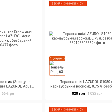
ВЕСНЯНІ ЗНИЖКИ −10%
Подарунок
септик (Знищувач
Терасна олія LAZUROL S1080 
ева LAZUROL Aqua
карнаубським воском), 0,75 л, без
 0,7 кг, безбарвний
929 грн
664 грн
1 032 грн
ВЕСНЯНІ ЗНИЖКИ −10%