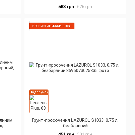
563 грн
626 грн
ВЕСНЯНІ ЗНИЖКИ −10%
Подарунок
олиним
Ґрунт-просочення LAZUROL S1033, 0,75 л,
л,
безбарвний
451 грн
501 грн