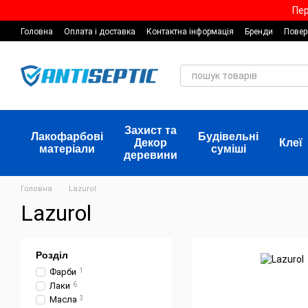
Перейти до основного контенту
Пер
Головна
Оплата і доставка
Контактна інформація
Бренди
Повер
Захист та
Лакофарбові
Будівельні
Декор
Клеї
матеріали
суміші
деревини
Головна
Lazurol
Lazurol
Розділ
Фарби
1
Лаки
6
Масла
3