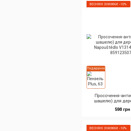
ВЕСНЯНІ ЗНИЖКИ −10%
Подарунок
Просочення-анти
шашелю) для дер
Napouštědlo V1314,
598 грн
ВЕСНЯНІ ЗНИЖКИ −10%