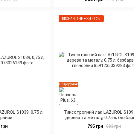
ВЕСНЯНІ ЗНИЖКИ −10%
Подарунок
AZUROL S1039, 0,75 л,
Тиксотропний лак LAZUROL S109
арвний
дерева та металу, 0,75 л, безбар
глянсовий
 грн
795 грн
883 грн