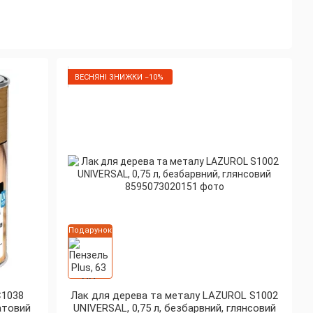
им виробником лакофарбових матеріалів із понад 120-
ється на одному з найсучасніших заводів у Чехії
ВЕСНЯНІ ЗНИЖКИ −10%
вляється безпосередньо в Чехії з суворим дотриманням
абезпечити деревині догляд «під ключ» — від глибокого
фінішних високостійких лаків та емалей.
нтетичні засоби на розчинниках, так і сучасні екологічні
ретанові склади).
Подарунок
і згідно з жорсткими нормами безпеки
часних технологій, що забезпечує довговічність та
C1038
Лак для дерева та металу LAZUROL S1002
атовий
UNIVERSAL, 0,75 л, безбарвний, глянсовий