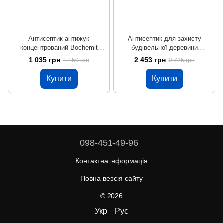
Антисептик-антижук
Антисептик для захисту
концентрований Bochemit
будівельної деревини
Plus, 1 кг, безбарвний
Bochemit QB Profi, 5 кг,
1 035 грн
2 453 грн
1 150 грн
2 725 грн
коричневий
Купити
Купити
098-451-49-96
Контактна інформація
Повна версія сайту
© 2026
Укр
Рус