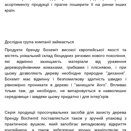
асортименту продукції і прагне поширити її на ринки інших 
країн.
Дослідна група компанії займається
Продукти бренду Бохеміт високої європейської якості та
містять унікальний склад біоцидних речовин нового покоління,
які відмінно захищають матеріали від ураження
дереворуйнівними комахами, грибками і пліснявою, і при
цьому дозволяють дереву необхідне природне "дихання".
Бохеміт має відмінну і безпомилкову здатність швидко і
рівномірно проникати в дерево і “захищати його”. Впливає
тільки там, де необхідно, не випаровується в навколишнє
середовище і завдяки цьому придатно і для інтер'єрів.
Серія продукції просочувальних засобів для захисту дерева
бренду Bochemit поставляється також у зручній упаковці з
практичною вушком, який запобігає випадковому відкриття
контейнера, а також забезпечує зручну маніпуляцію та