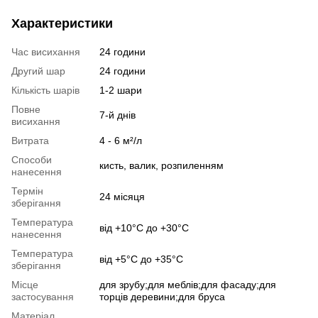
Характеристики
Час висихання
24 години
Другий шар
24 години
Кількість шарів
1-2 шари
Повне
7-й днів
висихання
Витрата
4 - 6 м²/л
Способи
кисть, валик, розпиленням
нанесення
Термін
24 місяця
зберігання
Температура
від +10°С до +30°С
нанесення
Температура
від +5°С до +35°С
зберігання
Місце
для зрубу;для меблів;для фасаду;для
застосування
торців деревини;для бруса
Матеріал