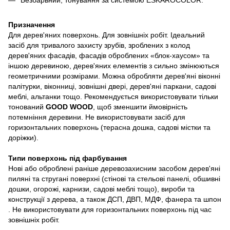
Призначення
Для дерев'яних поверхонь. Для зовнішніх робіт. Ідеальний
засіб для тривалого захисту зрубів, зроблених з колод
дерев'яних фасадів, фасадів оброблених «блок-хаусом» та
іншою деревиною, дерев'яних елементів з сильно змінюються
геометричними розмірами. Можна обробляти дерев'яні віконні
палітурки, віконниці, зовнішні двері, дерев'яні паркани, садові
меблі, альтанки тощо. Рекомендується використовувати тільки
тонований
GOOD WOOD
, щоб зменшити ймовірність
потемніння деревини. Не використовувати засіб для
горизонтальних поверхонь (терасна дошка, садові містки та
доріжки).
Типи поверхонь під фарбування
Нові або оброблені раніше деревозахисним засобом дерев'яні
пиляні та стругані поверхні (стінові та стельові панелі, обшивні
дошки, огорожі, карнизи, садові меблі тощо), вироби та
конструкції з дерева, а також ДСП, ДВП, МДФ, фанера та шпон
. Не використовувати для горизонтальних поверхонь під час
зовнішніх робіт.