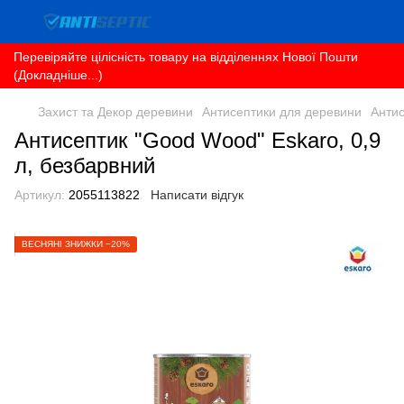
Перевіряйте цілісність товару на відділеннях Нової Пошти
(Докладніше...)
Захист та Декор деревини
Антисептики для деревини
Антис
Антисептик "Good Wood" Eskaro, 0,9
л, безбарвний
Артикул:
2055113822
Написати відгук
ВЕСНЯНІ ЗНИЖКИ −20%