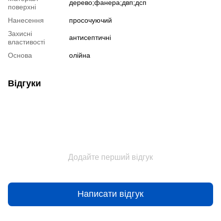
дерево;фанера;двп;дсп
поверхні
Нанесення
просочуючий
Захисні
антисептичні
властивості
Основа
олійна
Відгуки
Додайте перший відгук
Написати відгук