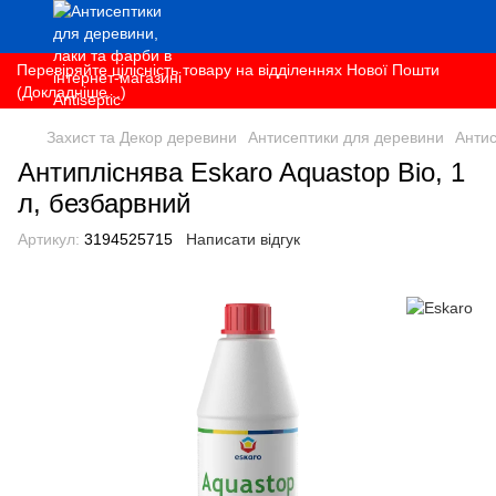
Перевіряйте цілісність товару на відділеннях Нової Пошти
(Докладніше...)
Захист та Декор деревини
Антисептики для деревини
Антис
Антипліснява Eskaro Aquastop Bio, 1
л, безбарвний
Артикул:
3194525715
Написати відгук