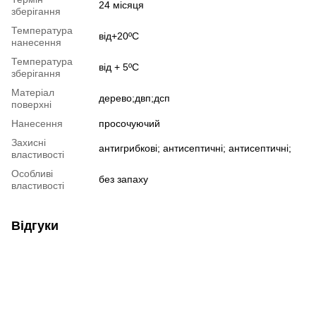
24 місяця
зберігання
Температура
від+20ºС
нанесення
Температура
від + 5ºС
зберігання
Матеріал
дерево;двп;дсп
поверхні
Нанесення
просочуючий
Захисні
антигрибкові; антисептичні; антисептичні;
властивості
Особливі
без запаху
властивості
Відгуки