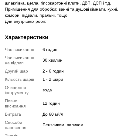
шпаклівка, цегла, гіпсокартонні плити, ДВП, ДСП і т.д.
Приміщення для обробки: ванні та душові кімнати, кухні,
комори, підвали, пральні, тощо.
Для внутрішніх робіт.
Характеристики
Час висихання
6 годин
Час висихання
30 хвилин
на відлип
Другий шар
2 - 6 годин
Кількість шарів
1 - 2 шари
Очищення
вода
інструменту
Повне
12 годин
висихання
Витрата
До 60 м²/л
Способи
Пензликом, валиком
нанесення
Термін