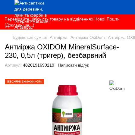
Перевіряйте цілісність товару на відділеннях Нової Пошти
(Докладніше...)
Будівельні суміші
Антиіржа
Антиіржа OxiDom
Антиіржа OXI
Антиіржа OXIDOM MineralSurface-
230, 0,5л (тригер), безбарвний
Артикул:
4820191690219
Написати відгук
ВЕСНЯНІ ЗНИЖКИ −5%