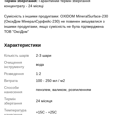
Термін зберігання:
Гарантійний термін зберігання
концентрату - 24 місяці
Сумісність з іншими продуктами: OXIDOM MineralSurface-230
(ОксиДом МінералСурфейс-230) не повинен змішуватися з
іншими продуктами, якщо сумісність не була підтверджена
ТОВ "ОксіДом"
Характеристики
Кількість шарів
2-3 шари
Очищення
вода
інструменту
Розведення
1:2
Витрата
100 - 250 мл / м2
Способи
пензлем, валиком, розпиленням
нанесення
Термін
24 місяця
зберігання
Температура
+15C - +25C
нанесення