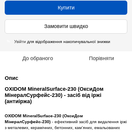
Купити
Замовити швидко
Увійти
для відображення накопичувальної знижки
%
До обраного
Порівняти
Опис
OXIDOM MineralSurface-230 (ОксиДом
МінералСурфейс-230) - засіб від іржі
(антиіржа)
O
XIDOM MineralSurface-230
(ОксиДом
МінералСурфейс-230)
- ефективний засіб для видалення іржі
з металевих, керамічних, бетонних, кам'яних, емальованих