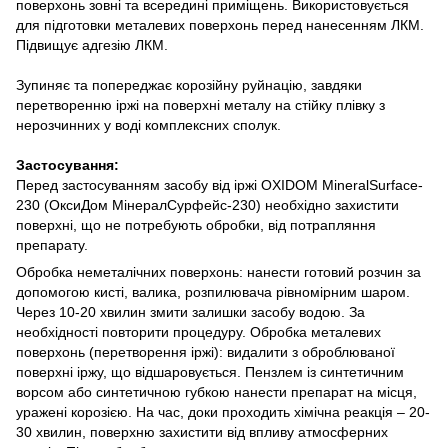
поверхонь зовні та всередині приміщень. Використовується
для підготовки металевих поверхонь перед нанесенням ЛКМ.
Підвищує адгезію ЛКМ.
Зупиняє та попереджає корозійну руйнацію, завдяки
перетворенню іржі на поверхні металу на стійку плівку з
нерозчинних у воді комплексних сполук.
Застосування:
Перед застосуванням засобу від іржі OXIDOM MineralSurface-
230 (ОксиДом МінералСурфейс-230) необхідно захистити
поверхні, що не потребують обробки, від потрапляння
препарату.
Обробка неметалічних поверхонь: нанести готовий розчин за
допомогою кисті, валика, розпилювача рівномірним шаром.
Через 10-20 хвилин змити залишки засобу водою. За
необхідності повторити процедуру. Обробка металевих
поверхонь (перетворення іржі): видалити з оброблюваної
поверхні іржу, що відшаровується. Пензлем із синтетичним
ворсом або синтетичною губкою нанести препарат на місця,
уражені корозією. На час, доки проходить хімічна реакція – 20-
30 хвилин, поверхню захистити від впливу атмосферних