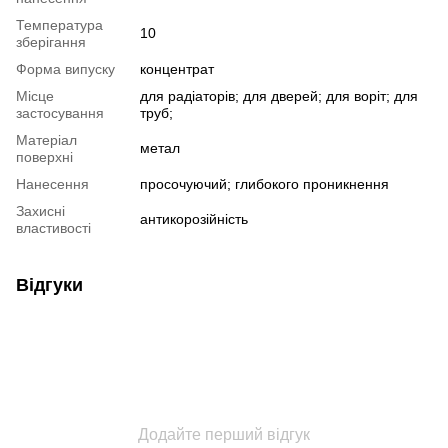
Температура
10
зберігання
Форма випуску
концентрат
Місце
для радіаторів; для дверей; для воріт; для
застосування
труб;
Матеріал
метал
поверхні
Нанесення
просочуючий; глибокого проникнення
Захисні
антикорозійність
властивості
Відгуки
Додайте перший відгук