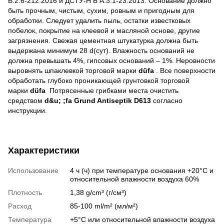
В.2.6-212:2016 и ДСТУ-Н Б А.3.1-23:2013. Основание должно
быть прочным, чистым, сухим, ровным и пригодным для
обработки. Следует удалить пыль, остатки известковых
побелок, покрытие на клеевой и масляной основе, другие
загрязнения. Свежая цементная штукатурка должна быть
выдержана минимум 28 d(сут). Влажность оснований не
должна превышать 4%, гипсовых оснований – 1%. Неровности
выровнять шпаклевкой торговой марки
düfa
. Все поверхности
обработать глубоко проникающей грунтовкой торговой
марки
düfa
Потрясенные грибками места очистить
средством
d&u; ;fa Grund Antiseptik D613
согласно
инструкции.
Характеристики
Использование
4 ч (ч) при температуре основания +20°С и
относительной влажности воздуха 60%
Плотность
1,38 g/cm³ (г/см³)
Расход
85-100 ml/m² (мл/м²)
Температура
+5°С или относительной влажности воздуха