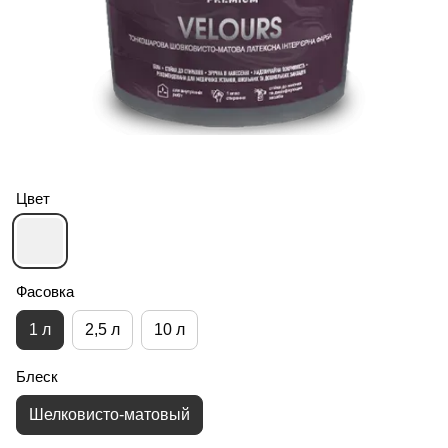
Цвет
Фасовка
1 л
2,5 л
10 л
Блеск
Шелковисто-матовый