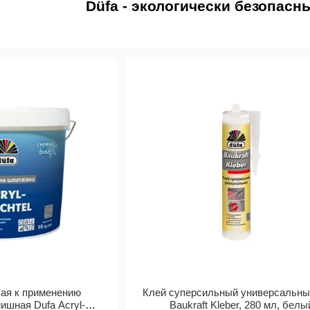
Düfa - экологически безопас
Бренд
Düfa
широко известен во всём мире и заслуж
1991 года, в Европе и Азии были открыты 14 пре
маркой, среди которых и суперсовременные заводы 
завод в Острау (Саксония, ФРГ).
Весь ассортимент
düfa
можно охарактеризовать как 
потребности клиента, и сохраняющий при этом опти
Дисперсионные краски
düfa
производятся без раст
этикетке. Кроме того, ряд продукции, в т.ч. водор
ангел), который присуждается Федеральным ведомс
экологичности продуктов по стандарту DIN EN ISO 14
В дополнение к бережному отношению к окружающей 
при изготовлении которых концерн вовсе отказа
растворителей. Эти безвредные для аллергиков 
(ECARF) и продуктам был присвоен знак качества EC
вая к применению
Клей суперсильный универсальны
ишная Dufa Acryl-
Baukraft Kleber, 280 мл, белы