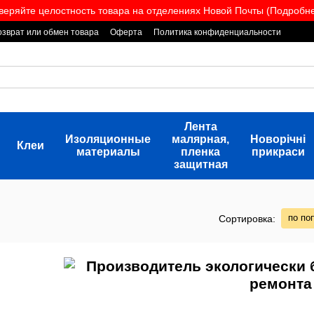
веряйте целостность товара на отделениях Новой Почты (Подробнее
озврат или обмен товара
Оферта
Политика конфиденциальности
Лента
Изоляционные
малярная,
Новорічні
Клеи
материалы
пленка
прикраси
защитная
по по
Сортировка: