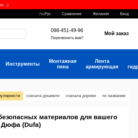
...)
Сравнение
Укр
Рус
Желания
Вход
098-451-49-96
Мой заказ
Перезвонить вам?
Монтажная
Лента
Инструменты
пена
армирующая
гид
пулярности
сначала дешевле
сначала дороже
по названию