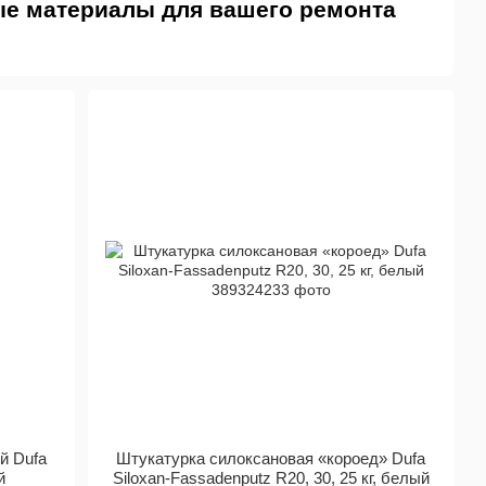
ные материалы для вашего ремонта
енно пользуется популярностью у потребителей. Начиная с
дприятий для производства продукции под этой торговой
в Украине и России. Но все же флагманом бренда остается
качественный инновационный продукт, ориентированный на
мальное соотношение цены и качества.
ворителей, о чем свидетельствуют знаки LF или ELF на
астворимые лаки и эмали, имеет знак Blue angel (Голубой
твом по охране окружающей среды Германии. Это гарантия
001.
среде, с 2012 года был начат выпуск специальных красок,
лся от использования пластификаторов, консервантов и
рецептуры были одобрены Фондом исследования аллергии
ARF.
й Dufa
Штукатурка cилоксановая «короед» Dufa
й
Siloxan-Fassadenputz R20, 30, 25 кг, белый