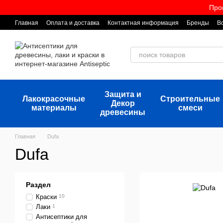
Перейти к основному контенту
Про
Главная
Оплата и доставка
Контактная информация
Бренды
В
Защита и
Лакокрасочные
Строительные
Декор
материалы
смеси
древесины
Главная
Dufa
Dufa
Раздел
Краски
10
Лаки
1
Антисептики для