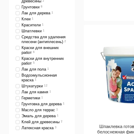
древесины
2
Грунтовки
8
Лак для дерева
1
Клеи
1
Красители
1
Шпатлевки
1
Средства для удаления
плесени (антиплесень)
2
Краски для внешних
работ
6
Краски для внутренних
работ
5
Лак для пола
1
Водоэмульсионная
краска
1
Штукатурки
12
Лак для камня
1
Герметики
1
Грунтовка для дерева
1
Масло для террас
1
Эмаль для дерева
1
Клей для древесины
2
Шпаклевка гото
Латексная краска
3
белоснежная фин