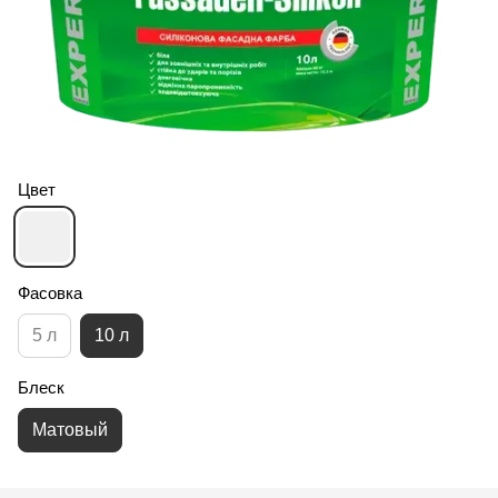
Цвет
Фасовка
5 л
10 л
Блеск
Матовый