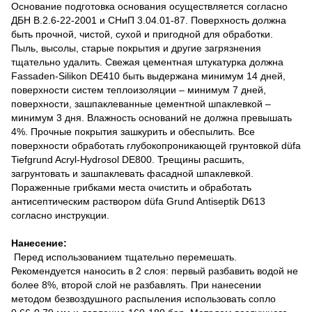
Основание подготовка основания осуществляется согласно
ДБН В.2.6-22-2001 и СНиП 3.04.01-87. Поверхность должна
быть прочной, чистой, сухой и пригодной для обработки.
Пыль, высолы, старые покрытия и другие загрязнения
тщательно удалить. Свежая цементная штукатурка должна
Fassaden-Silikon DE410 быть выдержана минимум 14 дней,
поверхности систем теплоизоляции – минимум 7 дней,
поверхности, зашпаклеванные цементной шпаклевкой –
минимум 3 дня. Влажность оснований не должна превышать
4%. Прочные покрытия зашкурить и обеспылить. Все
поверхности обработать глубокопроникающей грунтовкой düfa
Tiefgrund Acryl-Hydrosol DE800. Трещины расшить,
загрунтовать и зашпаклевать фасадной шпаклевкой.
Пораженные грибками места очистить и обработать
антисептическим раствором düfa Grund Antiseptik D613
согласно инструкции.
Нанесение:
Перед использованием тщательно перемешать.
Рекомендуется наносить в 2 слоя: первый разбавить водой не
более 8%, второй слой не разбавлять. При нанесении
методом безвоздушного распыления использовать сопло