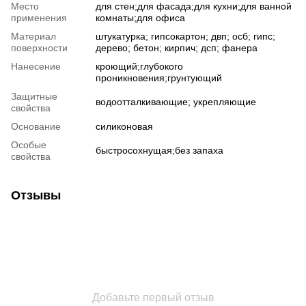
Место
для стен;для фасада;для кухни;для ванной
применения
комнаты;для офиса
Материал
штукатурка; гипсокартон; двп; осб; гипс;
поверхности
дерево; бетон; кирпич; дсп; фанера
Нанесение
кроющий;глубокого
проникновения;грунтующий
Защитные
водоотталкивающие; укрепляющие
свойства
Основание
силиконовая
Особые
быстросохнущая;без запаха
свойства
Отзывы
Добавьте первый отзыв