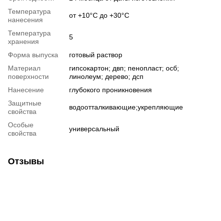
Температура
от +10°С до +30°С
нанесения
Температура
5
хранения
Форма выпуска
готовый раствор
Материал
гипсокартон; двп; пенопласт; осб;
поверхности
линолеум; дерево; дсп
Нанесение
глубокого проникновения
Защитные
водоотталкивающие;укрепляющие
свойства
Особые
универсальный
свойства
Отзывы