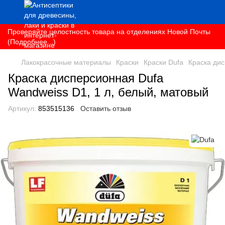
Проверяйте целостность товара на отделениях Новой Почты
(Подробнее...)
Лакокрасочные материалы
Краски
Краски Dufa
Краска дис
Краска дисперсионная Dufa
Wandweiss D1, 1 л, белый, матовый
Артикул:
853515136
Оставить отзыв