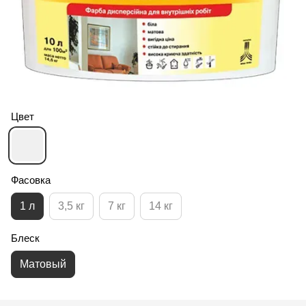
Цвет
Фасовка
1 л
3,5 кг
7 кг
14 кг
Блеск
Матовый