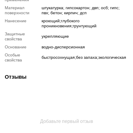
Материал
штукатурка; гипсокартон; двп; осб; гипс;
поверхности
пвх; бетон; кирпич; дсп
Нанесение
кроющий;глубокого
проникновения;грунтующий
Защитные
укрепляющие
свойства
Основание
водно-дисперсионная
Особые
быстросохнущая;без запаха;экологическая
свойства
Отзывы
Добавьте первый отзыв