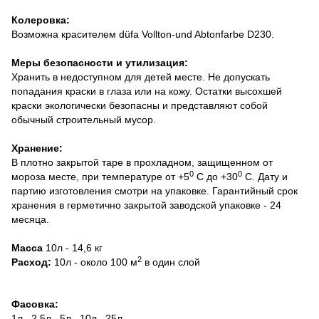
Колеровка:
Возможна красителем düfa Vollton-und Abtonfarbe D230.
Меры безопасности и утилизация:
Хранить в недоступном для детей месте. Не допускать
попадания краски в глаза или на кожу. Остатки высохшей
краски экологически безопасны и представляют собой
обычный строительный мусор.
Хранение:
В плотно закрытой таре в прохладном, защищенном от
0
0
мороза месте, при температуре от +5
С до +30
С. Дату и
партию изготовления смотри на упаковке. Гарантийный срок
хранения в герметично закрытой заводской упаковке - 24
месяца.
Масса
10л - 14,6 кг
2
Расход:
10л - около 100 м
в один слой
Фасовка:
1л., 2,5л., 5л., 10л., 25л.