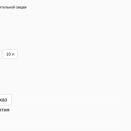
тельной скидки
10 л
каз
нтия