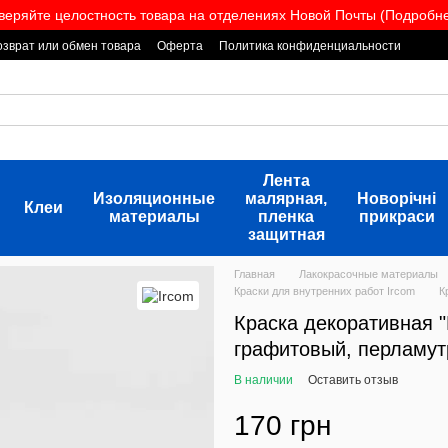
веряйте целостность товара на отделениях Новой Почты (Подробнее
озврат или обмен товара
Оферта
Политика конфиденциальности
Лента
Изоляционные
малярная,
Новорічні
Клеи
материалы
пленка
прикраси
защитная
Главная
Лакокрасочные материалы
Краски для внутренних работ Ircom
К
Краска декоративная 
графитовый, перламу
В наличии
Оставить отзыв
170 грн