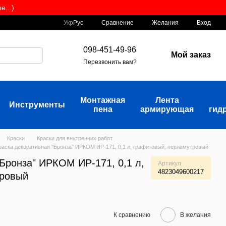
...)
Сравнение
Укр
Рус
Желания
Вход
098-451-49-96
Мой заказ
Перезвонить вам?
Монтажная
Лента
Инструменты
пена
армирующая
гид
Краски
Краски для внутренних работ
раска декоративная "Бронза" ИРКОМ ИР-171, 0,1 л, графитовый, перламутровый
"Бронза" ИРКОМ ИР-171, 0,1 л,
Артикул
4823049600217
тровый
К сравнению
В желания