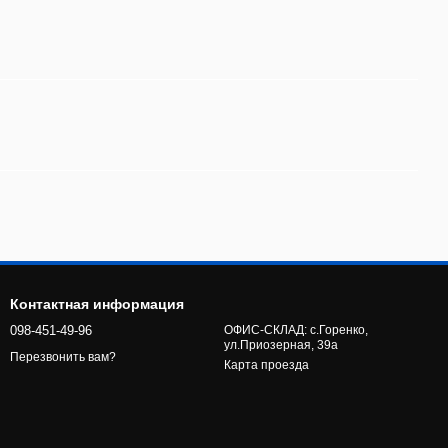
Контактная информация
098-451-49-96
ОФИС-СКЛАД: с.Горенко,
ул.Приозерная, 39а
Перезвонить вам?
Карта проезда