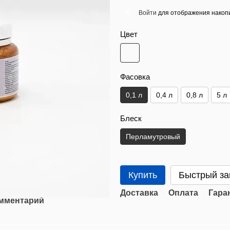
Войти
для отображения накопи
%
Цвет
Фасовка
0,1 л
0,4 л
0,8 л
5 л
Блеск
Перламутровый
Купить
Быстрый за
Доставка
Оплата
Гара
омментарий