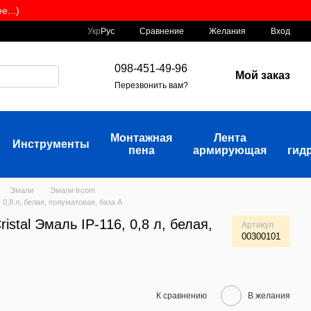
...)
Сравнение
Укр
Рус
Желания
Вход
098-451-49-96
Мой заказ
Перезвонить вам?
Монтажная
Лента
Инструменты
пена
армирующая
гид
Эмали
Эмали Ircom
 0,8 л, белая, полуматовая, база А
stal Эмаль IP-116, 0,8 л, белая,
Артикул
00300101
К сравнению
В желания