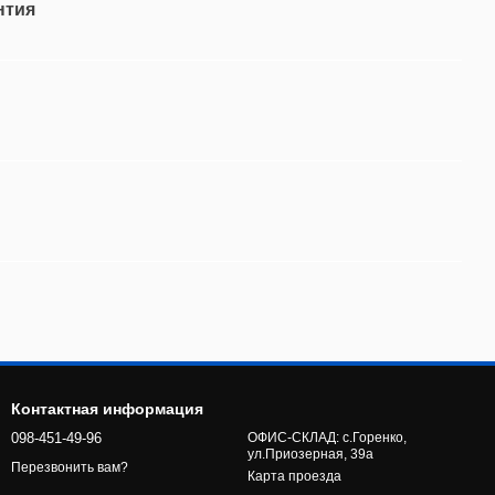
нтия
Контактная информация
098-451-49-96
ОФИС-СКЛАД: с.Горенко,
ул.Приозерная, 39а
Перезвонить вам?
Карта проезда