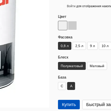
Войти
для отображения накопи
%
Цвет
Фасовка
0,8 л
2,5 л
9 л
10 л
Блеск
Полуматовый
Матовый
База
C
A
Купить
Быстрый за