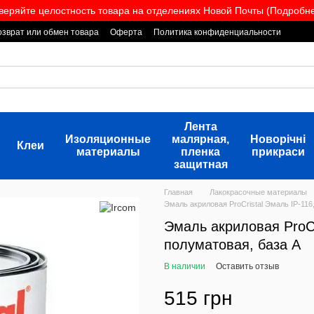
веряйте целостность товара на отделениях Новой Почты (Подробнее
озврат или обмен товара
Оферта
Политика конфиденциальности
Лента
Изоляционные
малярная,
Новорічні
Клеи
материалы
пленка
прикраси
защитная
Главная
Лакокрасочные материалы
Эмаль акриловая ProCristal Эмаль IP-116,
Эмаль акриловая ProCri
полуматовая, база А
В наличии
Оставить отзыв
515 грн