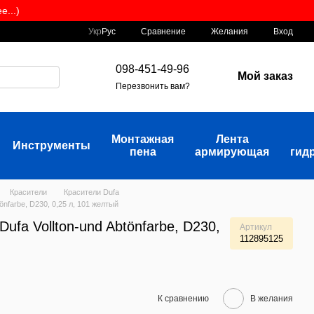
...)
Сравнение
Укр
Рус
Желания
Вход
098-451-49-96
Мой заказ
Перезвонить вам?
Монтажная
Лента
Инструменты
пена
армирующая
гид
Красители
Красители Dufa
önfarbe, D230, 0,25 л, 101 желтый
ufa Vollton-und Abtönfarbe, D230,
Артикул
112895125
К сравнению
В желания