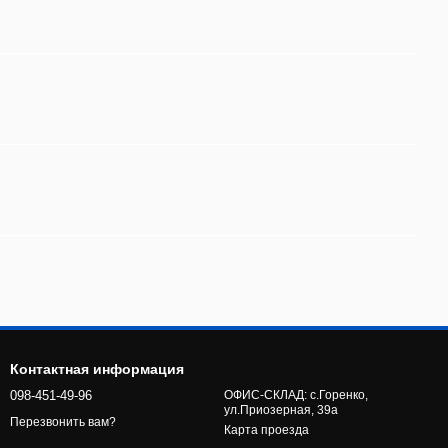
Контактная информация
098-451-49-96
ОФИС-СКЛАД: с.Горенко,
ул.Приозерная, 39а
Перезвонить вам?
Карта проезда