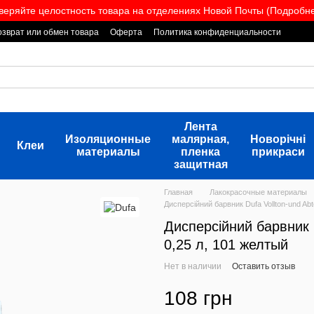
веряйте целостность товара на отделениях Новой Почты (Подробнее
озврат или обмен товара
Оферта
Политика конфиденциальности
Лента
Изоляционные
малярная,
Новорічні
Клеи
материалы
пленка
прикраси
защитная
Главная
Лакокрасочные материалы
Дисперсійний барвник Dufa Vollton-und Abt
Дисперсійний барвник D
0,25 л, 101 желтый
Нет в наличии
Оставить отзыв
108 грн