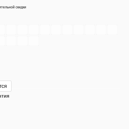
тельной скидки
тся
нтия