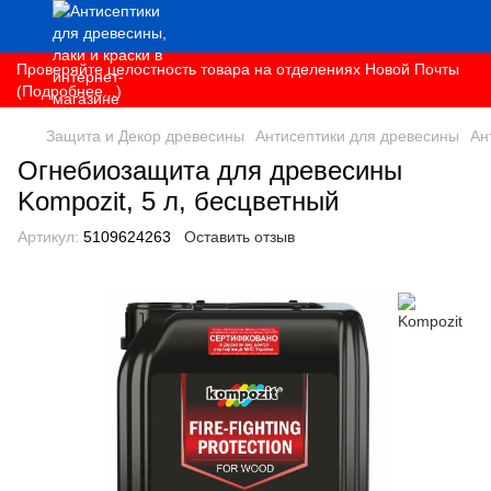
Проверяйте целостность товара на отделениях Новой Почты
(Подробнее...)
Защита и Декор древесины
Антисептики для древесины
Ан
Огнебиозащита для древесины
Kompozit, 5 л, бесцветный
Артикул:
5109624263
Оставить отзыв