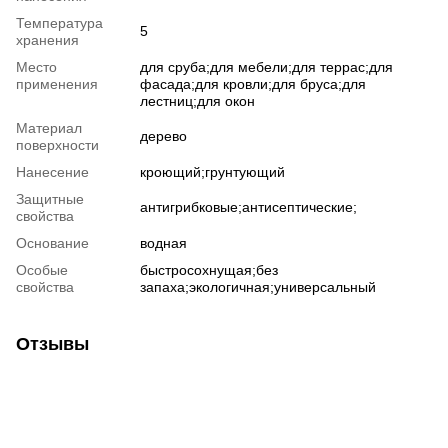
Температура
5
хранения
Место
для сруба;для мебели;для террас;для
применения
фасада;для кровли;для бруса;для
лестниц;для окон
Материал
дерево
поверхности
Нанесение
кроющий;грунтующий
Защитные
антигрибковые;антисептические;
свойства
Основание
водная
Особые
быстросохнущая;без
свойства
запаха;экологичная;универсальный
Отзывы