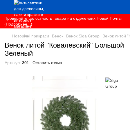
Проверяйте целостность товара на отделениях Новой Почты
(Подробнее...)
Новорічні прикраси
Венок
Венок Siga Group
Венок литой 
Венок литой "Ковалевский" Большой
Зеленый
Артикул:
301
Оставить отзыв