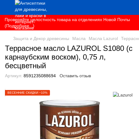
Проверяйте целостность товара на отделениях Новой Почты
(Подробнее...)
Защита и Декор древесины
Масла
Масла Lazurol
Террасно
Террасное масло LAZUROL S1080 (с
карнаубским воском), 0,75 л,
бесцветный
Артикул:
8591235088694
Оставить отзыв
ВЕСЕННИЕ СКИДКИ −10%