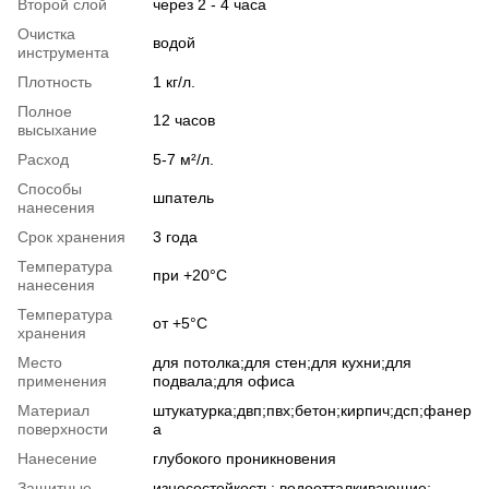
Второй слой
через 2 - 4 часа
Очистка
водой
инструмента
Плотность
1 кг/л.
Полное
12 часов
высыхание
Расход
5-7 м²/л.
Способы
шпатель
нанесения
Срок хранения
3 года
Температура
при +20°С
нанесения
Температура
от +5°С
хранения
Место
для потолка;для стен;для кухни;для
применения
подвала;для офиса
Материал
штукатурка;двп;пвх;бетон;кирпич;дсп;фанер
поверхности
а
Нанесение
глубокого проникновения
Защитные
износостойкость; водоотталкивающие;