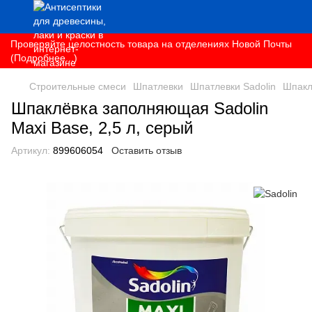
Проверяйте целостность товара на отделениях Новой Почты
(Подробнее...)
Строительные смеси
Шпатлевки
Шпатлевки Sadolin
Шпакл
Шпаклёвка заполняющая Sadolin
Maxi Base, 2,5 л, серый
Артикул:
899606054
Оставить отзыв