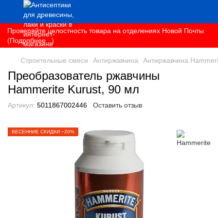
Проверяйте целостность товара на отделениях Новой Почты
(Подробнее...)
Строительные смеси
Антиржавчина
Антиржавчина Hammeri
Преобразователь ржавчины
Hammerite Kurust, 90 мл
Артикул:
5011867002446
Оставить отзыв
ВЕСЕННИЕ СКИДКИ −20%