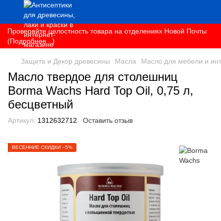
Проверяйте целостность товара на отделениях Новой Почты
(Подробнее...)
Защита и Декор древесины
Масла
Масло для мебели и ин
Масло твердое для столешниц
Borma Wachs Hard Top Oil, 0,75 л,
бесцветный
Артикул:
1312632712
Оставить отзыв
ВЕСЕННИЕ СКИДКИ −5%