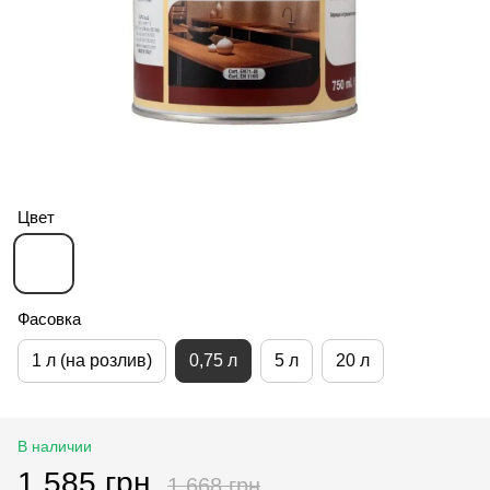
Цвет
Фасовка
1 л (на розлив)
0,75 л
5 л
20 л
В наличии
1 585 грн
1 668 грн