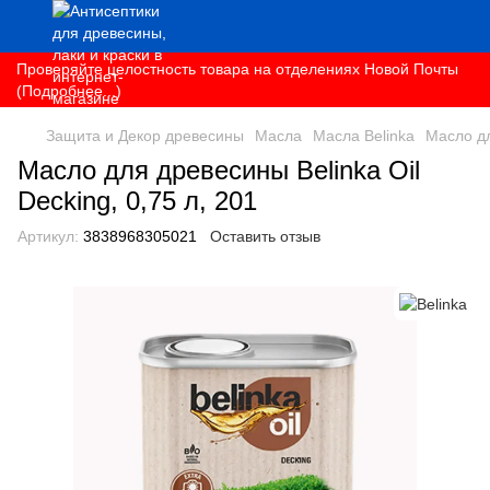
Проверяйте целостность товара на отделениях Новой Почты
(Подробнее...)
Защита и Декор древесины
Масла
Масла Belinka
Масло дл
Масло для древесины Belinka Oil
Decking, 0,75 л, 201
Артикул:
3838968305021
Оставить отзыв