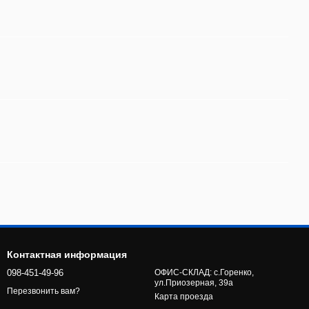
Контактная информация
098-451-49-96
ОФИС-СКЛАД: с.Горенко,
ул.Приозерная, 39а
Перезвонить вам?
Карта проезда