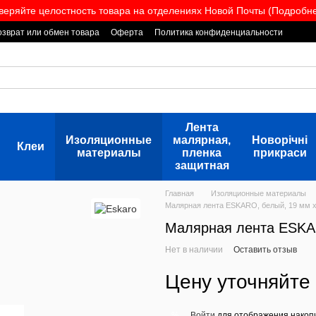
веряйте целостность товара на отделениях Новой Почты (Подробнее
озврат или обмен товара
Оферта
Политика конфиденциальности
Лента
Изоляционные
малярная,
Новорічні
Клеи
материалы
пленка
прикраси
защитная
Главная
Изоляционные материалы
Малярная лента ESKARO, белый, 19 мм x
Малярная лента ESKAR
Нет в наличии
Оставить отзыв
Цену уточняйте
Войти
для отображения накопи
%