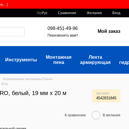
...)
Сравнение
Укр
Рус
Желания
Вход
098-451-49-96
Мой заказ
Перезвонить вам?
Монтажная
Лента
Инструменты
пена
армирующая
гид
Изоляционные материалы Eskaro
 20 м
O, белый, 19 мм x 20 м
Артикул
4542831845
К сравнению
В желания
тельной скидки