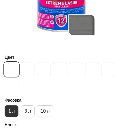
Цвет
Фасовка
1 л
3 л
10 л
Блеск