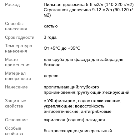
Расход
Пильная древесина 5-8 м2/л (140-220 г/м2)
Строганная древесина 9-12 м2/л (90-120 г/
м2)
Способы
кистью
нанесения
Срок годности
3 года
Температура
От +5°С до +35°С
нанесения
Место
для сруба;для фасада;для забора;для
применения
балкона
Материал
дерево
поверхности
Нанесение
пропитывающий;глубокого
проникновения;грунтующий;лесирующий
Защитные
с УФ-фильтром; водоотталкивающие;
свойства
укрепляющие; водостойкость;
антисептические; антигрибковые
Основание
акриловая (водная);алкидная
Особые
быстросохнущая;универсальный
свойства