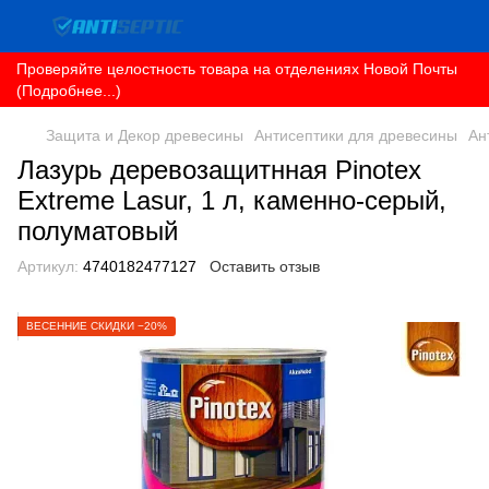
Проверяйте целостность товара на отделениях Новой Почты
(Подробнее...)
Защита и Декор древесины
Антисептики для древесины
Ан
Лазурь деревозащитнная Pinotex
Extreme Lasur, 1 л, каменно-серый,
полуматовый
Артикул:
4740182477127
Оставить отзыв
ВЕСЕННИЕ СКИДКИ −20%