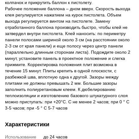
колпачок и прикрутить баллон к пистолету.
Рабочее положение баллона – дном вверх. Скорость выхода
клея регулируется нажатием на курок пистолета. Объем
выхода регулируется винтом на пистолете. Замену
отработанного баллона производить быстро, чтобы клей не
затвердел внутри пистолета. Клей наносить: по периметру
панели полосами шириной около 3 см (на расстоянии около
2-3 см от края панели) и еще полосу через центр панели
(параллельно длинным сторонам листа). Подождите около 2
минут, установите панель в проектное положение и слегка
прижмите. Корректировка положения плит возможна в
течение 15 минут. Плиты крепить в одной плоскости, с
разбежкой шва, вплотную одна к другой. Зазоры между
плитами не должны превышать 2 мм. Большие зазоры
заполнить полиуретановым клеем. К дюбелированию
теплоизоляции и изготовлению базового штукатурного слоя
можно приступать: при +20°С. С не менее 2 часов; при 0 ° С
3-5 часов; при -5 ° С 5-7 часов
Характеристики
Использование
до 24 часов