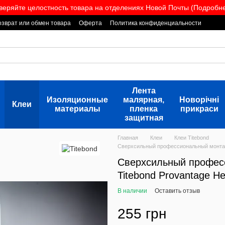
веряйте целостность товара на отделениях Новой Почты (Подробнее
озврат или обмен товара
Оферта
Политика конфиденциальности
Лента
Изоляционные
малярная,
Новорічні
Клеи
материалы
пленка
прикраси
защитная
Главная
Клеи
Клеи Titebond
Сверхсильный профессиональный монтажн
Сверхсильный профес
Titebond Provantage H
В наличии
Оставить отзыв
255 грн