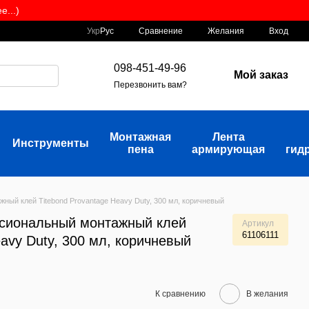
...)
Сравнение
Укр
Рус
Желания
Вход
098-451-49-96
Мой заказ
Перезвонить вам?
Монтажная
Лента
Инструменты
пена
армирующая
гид
ый клей Titebond Provantage Heavy Duty, 300 мл, коричневый
сиональный монтажный клей
Артикул
61106111
eavy Duty, 300 мл, коричневый
К сравнению
В желания