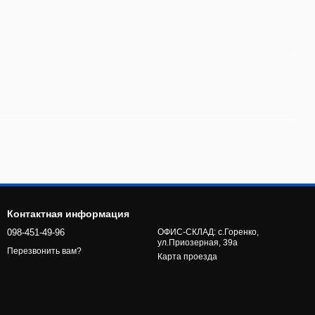
Контактная информация
098-451-49-96
ОФИС-СКЛАД: с.Горенко,
ул.Приозерная, 39а
Перезвонить вам?
Карта проезда