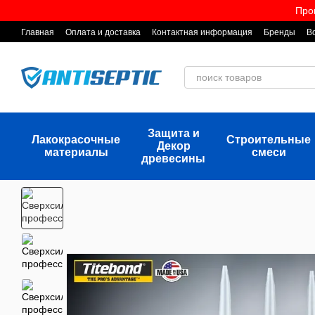
Перейти к основному контенту
Про
Главная
Оплата и доставка
Контактная информация
Бренды
В
Защита и
Лакокрасочные
Строительные
Декор
материалы
смеси
древесины