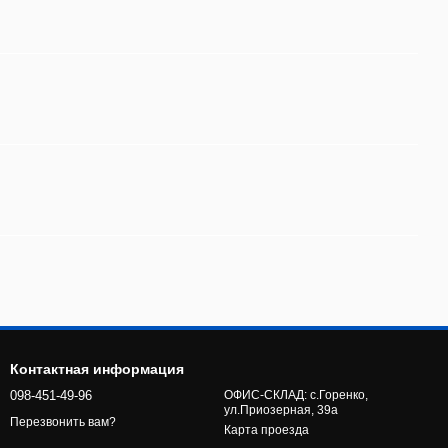
Контактная информация
098-451-49-96
ОФИС-СКЛАД: с.Горенко,
ул.Приозерная, 39а
Перезвонить вам?
Карта проезда