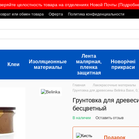
веряйте целостность товара на отделениях Новой Почты (Подробнее
озврат или обмен товара
Оферта
Политика конфиденциальности
Лента
Изоляционные
малярная,
Новорічні
Клеи
материалы
пленка
прикраси
защитная
Главная
Лакокрасочные материалы
Грунтовка для древесины Belinka Base, 0
Грунтовка для древеси
бесцветный
В наличии
Оставить отзыв
Подарок