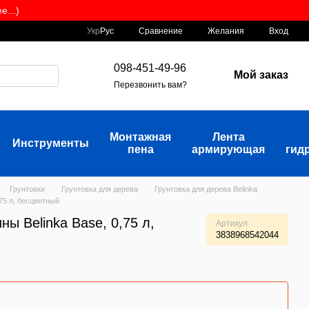
...)
Сравнение
Укр
Рус
Желания
Вход
098-451-49-96
Мой заказ
Перезвонить вам?
Монтажная
Лента
Инструменты
пена
армирующая
гид
Грунтовки
Грунтовка для дерева
Грунтовка для дерева Belinka
,75 л, бесцветный
ны Belinka Base, 0,75 л,
Артикул
3838968542044